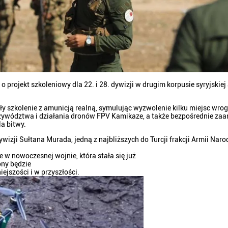
o projekt szkoleniowy dla 22. i 28. dywizji w drugim korpusie syryjskiej
ziły szkolenie z amunicją realną, symulując wyzwolenie kilku miejsc wro
zywództwa i działania dronów FPV Kamikaze, a także bezpośrednie za
a bitwy.
izji Sułtana Murada, jedną z najbliższych do Turcji frakcji Armii Naro
 nowoczesnej wojnie, która stała się już
ny będzie
jszości i w przyszłości.