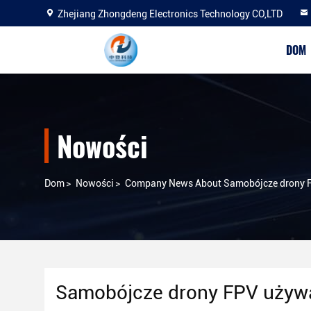
Zhejiang Zhongdeng Electronics Technology CO,LTD
DOM
Nowości
Dom
>
Nowości
>
Company News About Samobójcze drony F
Samobójcze drony FPV używa