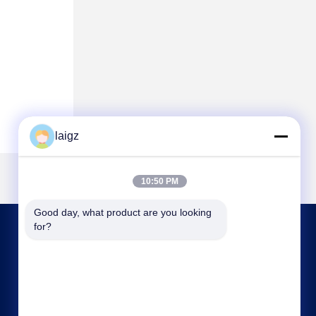
laigz
10:50 PM
Good day, what product are you looking 
for?
SKONTAKTUJ SIĘ Z NAMI
laigz@zjzdkj.com.cn
+86-573-83280296