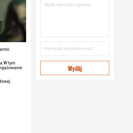
 armii
ga.W tym
Wyślij
angażowanie
dowej.