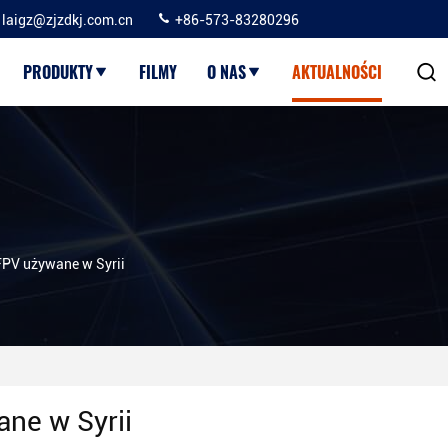
laigz@zjzdkj.com.cn
+86-573-83280296
PRODUKTY
FILMY
O NAS
AKTUALNOŚCI
PV używane w Syrii
ne w Syrii