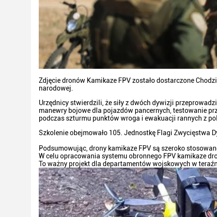
Zdjęcie dronów Kamikaze FPV zostało dostarczone
Chodzi 
narodowej.
Urzędnicy stwierdzili, że siły z dwóch dywizji przeprowad
manewry bojowe dla pojazdów pancernych, testowanie pr
podczas szturmu punktów wroga i ewakuacji rannych z pol
Szkolenie obejmowało 105. Jednostkę Flagi Zwycięstwa Dyw
Podsumowując, drony kamikaze FPV są szeroko stosowane w
W celu opracowania systemu obronnego FPV kamikaze dro
To ważny projekt dla departamentów wojskowych w teraźnie