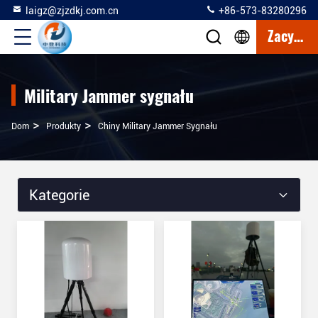
laigz@zjzdkj.com.cn
+86-573-83280296
Zacytować
Military Jammer sygnału
>
>
Dom
Produkty
Chiny Military Jammer Sygnału
Kategorie