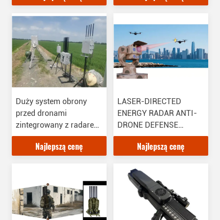
manewrującymi
manewrującymi
Duży system obrony
LASER-DIRECTED
przed dronami
ENERGY RADAR ANTI-
zintegrowany z radarem,
DRONE DEFENSE
kamerą
SYSTEM
Najlepszą cenę
Najlepszą cenę
optoelektroniczną i
urządzeniami radiowymi