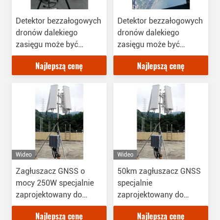
Detektor bezzałogowych
Detektor bezzałogowych
dronów dalekiego
dronów dalekiego
zasięgu może być
zasięgu może być
wyposażony w
wyposażony w
Najlepszą cenę
Najlepszą cenę
zakłócacz dronów
zakłócacz dronów
Wideo
Wideo
Zagłuszacz GNSS o
50km zagłuszacz GNSS
mocy 250W specjalnie
specjalnie
zaprojektowany do
zaprojektowany do
obrony przed tanimi
obrony przed tanimi
Najlepszą cenę
Najlepszą cenę
pociskami
pociskami