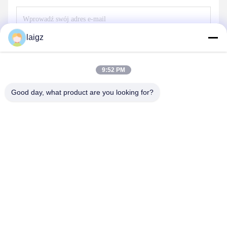
laigz
Wyślij
9:52 PM
Good day, what product are you looking for?
ZHEJIANG ZHONGDENG ELECTRONICS TECHNOLOGY
CO,LTD
laigz@zjzdkj.com.cn
+86-573-83280296
1539, Chengnan Road, Jiaxing, Zhejiang, Chiny