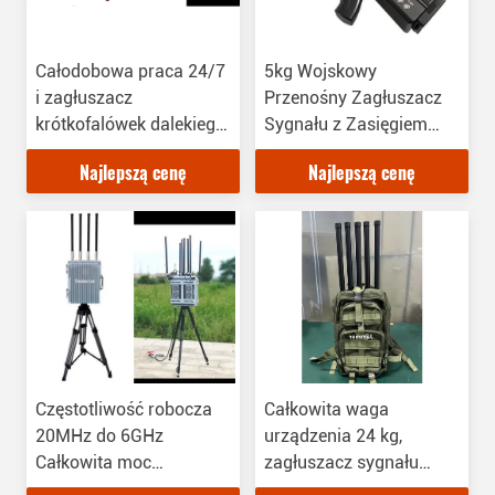
Całodobowa praca 24/7
5kg Wojskowy
i zagłuszacz
Przenośny Zagłuszacz
krótkofalówek dalekiego
Sygnału z Zasięgiem
zasięgu z zasięgiem
Zagłuszania 300m
Najlepszą cenę
Najlepszą cenę
zagłuszania 75m
Częstotliwość robocza
Całkowita waga
20MHz do 6GHz
urządzenia 24 kg,
Całkowita moc
zagłuszacz sygnału
wyjściowa 150W Drone
wojskowego z zasięgiem