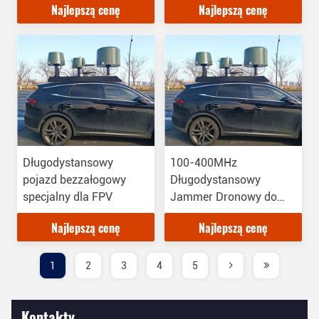
Najlepszą cenę
Najlepszą cenę
Jammer dla
zagłuszania 75 m i
wzmocnionych środków
wbudowanymi
bezpieczeństwa
wentylatorami
Długodystansowy
100-400MHz
pojazd bezzałogowy
Długodystansowy
specjalny dla FPV
Jammer Dronowy do
pojazdów specjalny dla
Najlepszą cenę
Najlepszą cenę
FPV
1
2
3
4
5
Kontakty