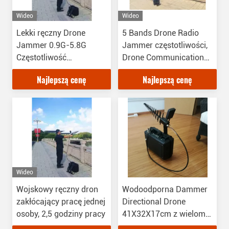
Wideo
Wideo
Lekki ręczny Drone
5 Bands Drone Radio
Jammer 0.9G-5.8G
Jammer częstotliwości,
Częstotliwość
Drone Communication
zakłócania Zasilanie
Jammer 2,5 godziny
Najlepszą cenę
Najlepszą cenę
akumulatorowe
czasu pracy
Wideo
Wojskowy ręczny dron
Wodoodporna Dammer
zakłócający pracę jednej
Directional Drone
osoby, 2,5 godziny pracy
41X32X17cm z wieloma
zespołami roboczymi