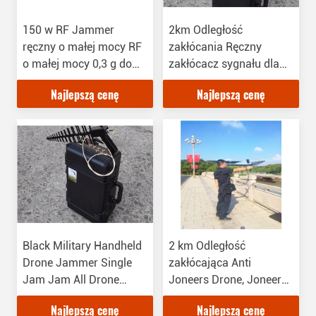
150 w RF Jammer
2km Odległość
ręczny o małej mocy RF
zakłócania Ręczny
o małej mocy 0,3 g do
zakłócacz sygnału dla
5,8 g Częstotliwość
dronów, długa
Najlepszą cenę
Najlepszą cenę
zagłuszania
żywotność
Black Military Handheld
2 km Odległość
Drone Jammer Single
zakłócająca Anti
Jam Jam All Drone
Joneers Drone, Joneer
Frequency
RF Drone 2,5 godziny
Najlepszą cenę
Najlepszą cenę
pracy