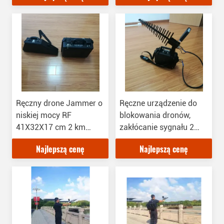
Ręczny drone Jammer o
Ręczne urządzenie do
niskiej mocy RF
blokowania dronów,
41X32X17 cm 2 km
zakłócanie sygnału 2
Odległość zakłócania
anten dla dronów
Najlepszą cenę
Najlepszą cenę