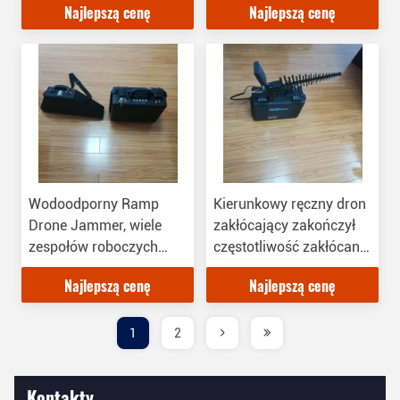
Najlepszą cenę
Najlepszą cenę
Wodoodporny Ramp
Kierunkowy ręczny dron
Drone Jammer, wiele
zakłócający zakończył
zespołów roboczych
częstotliwość zakłócania
Urządzenie do
z jednostką główną o
Najlepszą cenę
Najlepszą cenę
zagłuszania dronów
wadze 8 kg
1
2
Kontakty