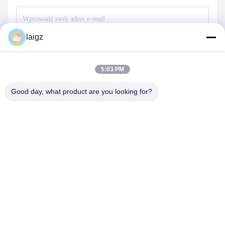
laigz
Wyślij
5:03 PM
Good day, what product are you looking for?
ZHEJIANG ZHONGDENG ELECTRONICS TECHNOLOGY
CO,LTD
laigz@zjzdkj.com.cn
+86-573-83280296
1539, Chengnan Road, Jiaxing, Zhejiang, Chiny