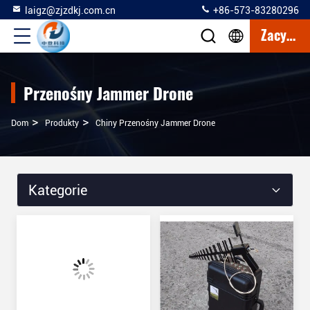
laigz@zjzdkj.com.cn
+86-573-83280296
Zacytować
Przenośny Jammer Drone
>
>
Dom
Produkty
Chiny Przenośny Jammer Drone
Kategorie