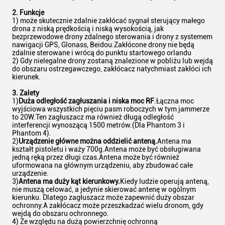
2. Funkcje
1) może skutecznie zdalnie zakłócać sygnał sterujący małego
drona z niską prędkością i niską wysokością, jak
bezprzewodowe drony zdalnego sterowania i drony z systemem
nawigacji GPS, Glonass, Beidou.Zakłócone drony nie będą
zdalnie sterowane i wrócą do punktu startowego orlandu
2) Gdy nielegalne drony zostaną znalezione w pobliżu lub wejdą
do obszaru ostrzegawczego, zakłócacz natychmiast zakłóci ich
kierunek.
3. Zalety
1)
Duża odległość zagłuszania i niska moc RF
.Łączna moc
wyjściowa wszystkich pięciu pasm roboczych w tym jammerze
to 20W.Ten zagłuszacz ma również długą odległość
interferencji wynoszącą 1500 metrów.(Dla Phantom 3 i
Phantom 4).
2)
Urządzenie główne można oddzielić anteną.
Antena ma
kształt pistoletu i waży 700g.Antena może być obsługiwana
jedną ręką przez długi czas.Antena może być również
uformowana na głównym urządzeniu, aby zbudować całe
urządzenie.
3)
Antena ma duży kąt kierunkowy.
Kiedy ludzie operują anteną,
nie muszą celować, a jedynie skierować antenę w ogólnym
kierunku. Dlatego zagłuszacz może zapewnić duży obszar
ochronny.A zakłócacz może przeszkadzać wielu dronom, gdy
wejdą do obszaru ochronnego.
4) Ze względu na dużą powierzchnię ochronną