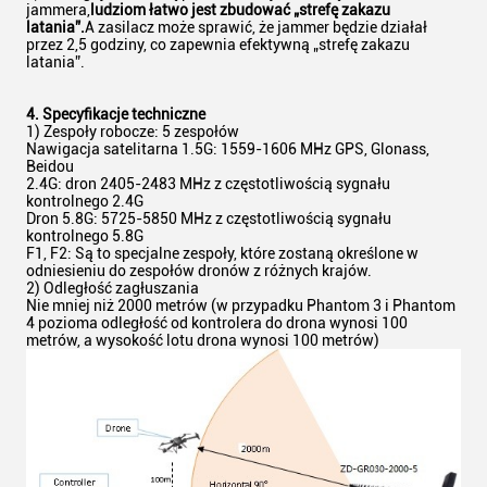
jammera,
ludziom łatwo jest zbudować „strefę zakazu
latania”.
A zasilacz może sprawić, że jammer będzie działał
przez 2,5 godziny, co zapewnia efektywną „strefę zakazu
latania”.
4. Specyfikacje techniczne
1) Zespoły robocze: 5 zespołów
Nawigacja satelitarna 1.5G: 1559-1606 MHz GPS, Glonass,
Beidou
2.4G: dron 2405-2483 MHz z częstotliwością sygnału
kontrolnego 2.4G
Dron 5.8G: 5725-5850 MHz z częstotliwością sygnału
kontrolnego 5.8G
F1, F2: Są to specjalne zespoły, które zostaną określone w
odniesieniu do zespołów dronów z różnych krajów.
2) Odległość zagłuszania
Nie mniej niż 2000 metrów (w przypadku Phantom 3 i Phantom
4 pozioma odległość od kontrolera do drona wynosi 100
metrów, a wysokość lotu drona wynosi 100 metrów)