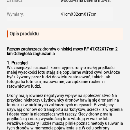
Zasilacz:
wbudowana bateria litowa;
Wymiary:
41cmX32cmX17cm
Opis produktu
Ręczny zagłuszacz dronów o niskiej mocy RF 41X32X17cm 2
km Odległość zagłuszania
1. Przegląd
W dzisiejszych czasach komercyjne drony o małej prędkości i
małej wysokości lotu stają się popularne wśród cywilów.Może
być używany przez ludzi do wielu zastosowań, takich jak
fotografia lotnicza, mapowanie, zarządzanie ruchem i
ratownictwo ludzi.
Drony mają również negatywny wpływ na społeczeństwo.Na
przykład niektórzy użytkownicy dronów bawią się dronami na
lotnisku i w niektórych zatłoczonych miejscach.Przestępcy
używają dronów do transportu narkotyków, ucieczki z więzienia
i dostarczania niebezpiecznych rzeczy.Kiedy drony z małą
prędkością i niską wysokością lotu wlatują w ważne lub
wrażliwe obszary, ludzie muszą pilnie poznać metody usuwania
tych dronów w momencie pojawienia się.W celu ochrony