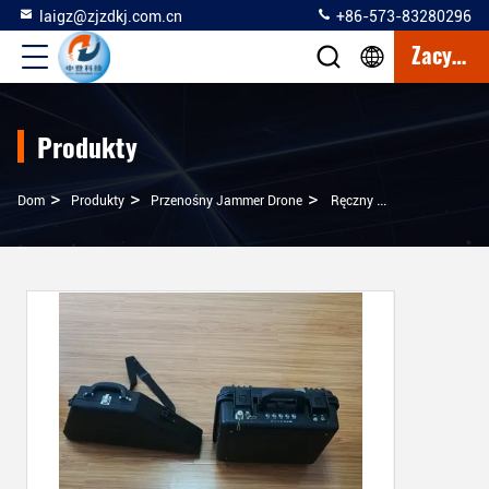
laigz@zjzdkj.com.cn
+86-573-83280296
Zacytować
Produkty
>
>
>
Dom
Produkty
Przenośny Jammer Drone
Ręczny Drone Jammer O Niskiej Mocy RF 41X32X17 Cm 2 Km Odległość Zakłócania