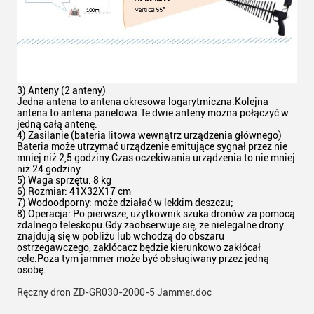
3) Anteny (2 anteny)
Jedna antena to antena okresowa logarytmiczna.Kolejna
antena to antena panelowa.Te dwie anteny można połączyć w
jedną całą antenę.
4) Zasilanie (bateria litowa wewnątrz urządzenia głównego)
Bateria może utrzymać urządzenie emitujące sygnał przez nie
mniej niż 2,5 godziny.Czas oczekiwania urządzenia to nie mniej
niż 24 godziny.
5) Waga sprzętu: 8 kg
6) Rozmiar: 41X32X17 cm
7) Wodoodporny: może działać w lekkim deszczu;
8) Operacja: Po pierwsze, użytkownik szuka dronów za pomocą
zdalnego teleskopu.Gdy zaobserwuje się, że nielegalne drony
znajdują się w pobliżu lub wchodzą do obszaru
ostrzegawczego, zakłócacz będzie kierunkowo zakłócał
cele.Poza tym jammer może być obsługiwany przez jedną
osobę.
Ręczny dron ZD-GR030-2000-5 Jammer.doc