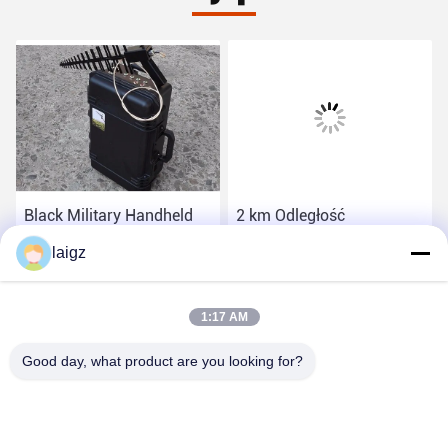
Black Military Handheld
2 km Odległość
Drone Jammer Single
zakłócająca Anti Joneers
laigz
Jam Jam All Drone
Drone, Joneer RF Drone
Frequency
2,5 godziny pracy
Najlepszą cenę
Najlepszą cenę
1:17 AM
Good day, what product are you looking for?