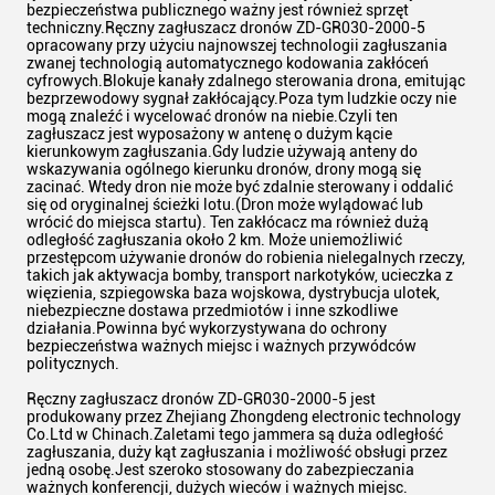
bezpieczeństwa publicznego ważny jest również sprzęt
techniczny.Ręczny zagłuszacz dronów ZD-GR030-2000-5
opracowany przy użyciu najnowszej technologii zagłuszania
zwanej technologią automatycznego kodowania zakłóceń
cyfrowych.Blokuje kanały zdalnego sterowania drona, emitując
bezprzewodowy sygnał zakłócający.Poza tym ludzkie oczy nie
mogą znaleźć i wycelować dronów na niebie.Czyli ten
zagłuszacz jest wyposażony w antenę o dużym kącie
kierunkowym zagłuszania.Gdy ludzie używają anteny do
wskazywania ogólnego kierunku dronów, drony mogą się
zacinać. Wtedy dron nie może być zdalnie sterowany i oddalić
się od oryginalnej ścieżki lotu.(Dron może wylądować lub
wrócić do miejsca startu). Ten zakłócacz ma również dużą
odległość zagłuszania około 2 km. Może uniemożliwić
przestępcom używanie dronów do robienia nielegalnych rzeczy,
takich jak aktywacja bomby, transport narkotyków, ucieczka z
więzienia, szpiegowska baza wojskowa, dystrybucja ulotek,
niebezpieczne dostawa przedmiotów i inne szkodliwe
działania.Powinna być wykorzystywana do ochrony
bezpieczeństwa ważnych miejsc i ważnych przywódców
politycznych.
Ręczny zagłuszacz dronów ZD-GR030-2000-5 jest
produkowany przez Zhejiang Zhongdeng electronic technology
Co.Ltd w Chinach.Zaletami tego jammera są duża odległość
zagłuszania, duży kąt zagłuszania i możliwość obsługi przez
jedną osobę.Jest szeroko stosowany do zabezpieczania
ważnych konferencji, dużych wieców i ważnych miejsc.