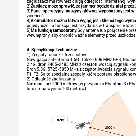
zagłuszacz ma również długą odległość interferencji wy
2)
Zasilacz może sprawić, że jammer będzie działał przez 
3)
Panel operacyjny maszyny głównej wyposażony jest w 
zakłóceń.
4)
Akumulator można łatwo wyjąć, jeśli klienci tego wym
pojedynczo.Ta funkcja jest przydatna w transporcie lotni
5)
Ma funkcję samoobrony.
Gdy antena lub połączenie pr
wewnętrzny, aby chronić ważne elementy przed uszkodze
4. Specyfikacje techniczne
1) Zespoły robocze: 5 zespołów
Nawigacja satelitarna 1.5G: 1559-1606 MHz GPS, Glonas
2.4G: dron 2405-2483 MHz z częstotliwością sygnału kon
Dron 5.8G: 5725-5850 MHz z częstotliwością sygnału ko
F1, F2: Są to specjalne zespoły, które zostaną określone
2) Odległość zagłuszania
Nie mniej niż 2000 metrów (w przypadku Phantom 3 i Ph
lotu drona wynosi 100 metrów)