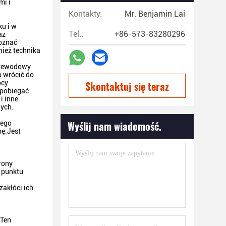
mi i
Kontakty:
Mr. Benjamin Lai
u i w
Tel.:
+86-573-83280296
az
poznać
ież technika
rzewodowy
b wrócić do
ocy
Skontaktuj się teraz
apobiegać
i inne
ych.
Wyślij nam wiadomość.
tego
bę.Jest
rony
o punktu
zakłóci ich
.Ten