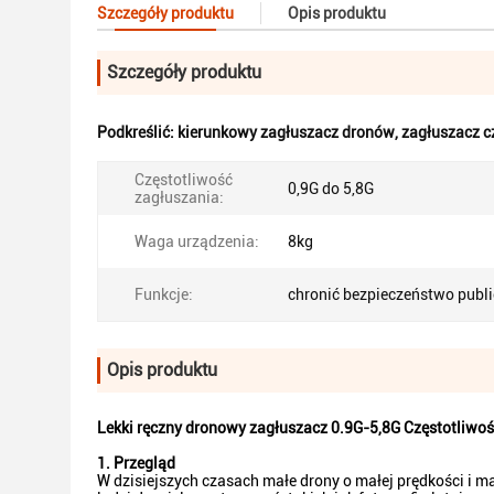
Szczegóły produktu
Opis produktu
Szczegóły produktu
Podkreślić:
kierunkowy zagłuszacz dronów
,
zagłuszacz c
Częstotliwość
0,9G do 5,8G
zagłuszania:
Waga urządzenia:
8kg
Funkcje:
chronić bezpieczeństwo publ
Opis produktu
Lekki ręczny dronowy zagłuszacz 0.9G-5,8G Częstotliwoś
1. Przegląd
W dzisiejszych czasach małe drony o małej prędkości i m