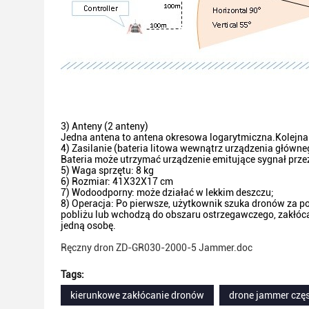
3) Anteny (2 anteny)
Jedna antena to antena okresowa logarytmiczna.Kolejna
4) Zasilanie (bateria litowa wewnątrz urządzenia główne
Bateria może utrzymać urządzenie emitujące sygnał przez 
5) Waga sprzętu: 8 kg
6) Rozmiar: 41X32X17 cm
7) Wodoodporny: może działać w lekkim deszczu;
8) Operacja: Po pierwsze, użytkownik szuka dronów za po
pobliżu lub wchodzą do obszaru ostrzegawczego, zakłóc
jedną osobę.
Ręczny dron ZD-GR030-2000-5 Jammer.doc
Tags:
kierunkowe zakłócanie dronów
drone jammer częs