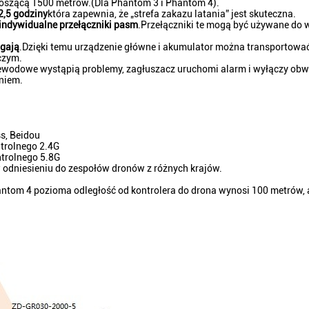
noszącą 1500 metrów.(Dla Phantom 3 i Phantom 4).
2,5 godziny
która zapewnia, że ​​„strefa zakazu latania” jest skuteczna.
indywidualne przełączniki pasm
.Przełączniki te mogą być używane do
agają
.Dzięki temu urządzenie główne i akumulator można transportowa
czym.
zewodowe wystąpią problemy, zagłuszacz uruchomi alarm i wyłączy ob
niem.
s, Beidou
trolnego 2.4G
ntrolnego 5.8G
 w odniesieniu do zespołów dronów z różnych krajów.
antom 4 pozioma odległość od kontrolera do drona wynosi 100 metrów,