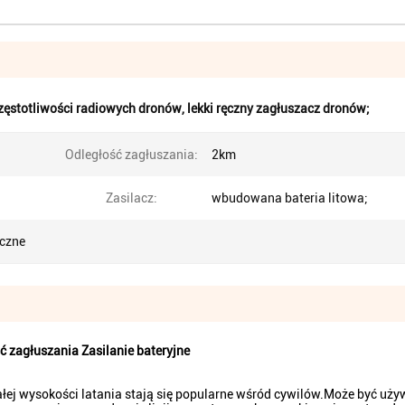
zęstotliwości radiowych dronów
,
lekki ręczny zagłuszacz dronów;
Odległość zagłuszania:
2km
Zasilacz:
wbudowana bateria litowa;
iczne
ć zagłuszania Zasilanie bateryjne
ałej wysokości latania stają się popularne wśród cywilów.Może być uży