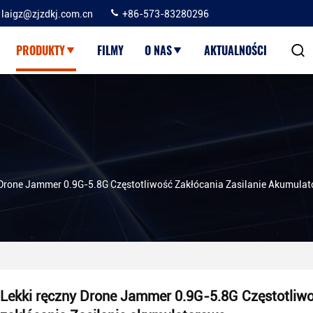
laigz@zjzdkj.com.cn
+86-573-83280296
PRODUKTY
FILMY
O NAS
AKTUALNOŚCI
 Drone Jammer 0.9G-5.8G Częstotliwość Zakłócania Zasilanie Akumula
Lekki ręczny Drone Jammer 0.9G-5.8G Częstotliw