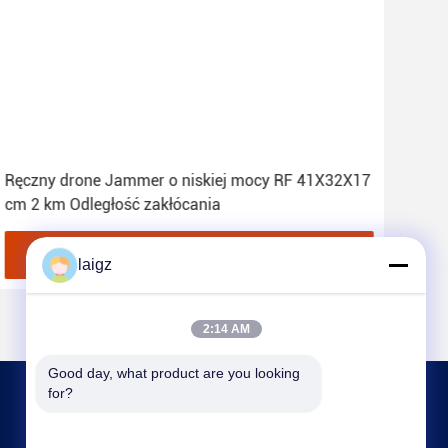
Ręczny drone Jammer o niskiej mocy RF 41X32X17
Ręc
cm 2 km Odległość zakłócania
zakł
Najlepszą cenę
laigz
2:14 AM
Good day, what product are you looking 
for?
SKONTAKTUJ SIĘ Z NAMI