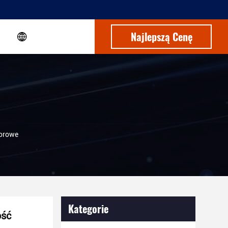
Najlepszą Cenę
torowe
Kategorie
ość