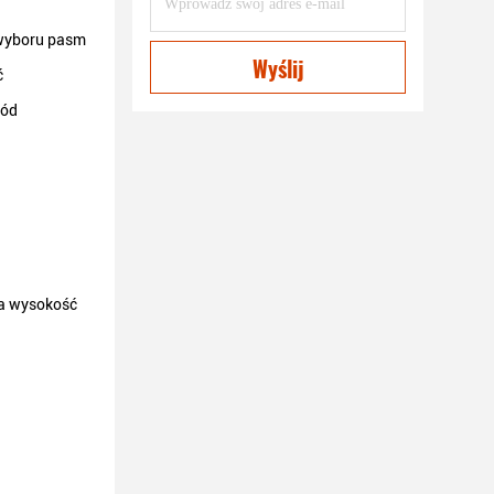
 wyboru pasm
Wyślij
ć
wód
 a wysokość