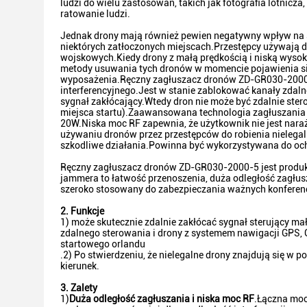
ludzi do wielu zastosowań, takich jak fotografia lotnicz
ratowanie ludzi.
Jednak drony mają również pewien negatywny wpływ na s
niektórych zatłoczonych miejscach.Przestępcy używają d
wojskowych.Kiedy drony z małą prędkością i niską wysoko
metody usuwania tych dronów w momencie pojawienia s
wyposażenia.Ręczny zagłuszacz dronów ZD-GR030-2000-
interferencyjnego.Jest w stanie zablokować kanały zda
sygnał zakłócający.Wtedy dron nie może być zdalnie ster
miejsca startu).Zaawansowana technologia zagłuszania 
20W.Niska moc RF zapewnia, że ​​użytkownik nie jest na
używaniu dronów przez przestępców do robienia nielegaln
szkodliwe działania.Powinna być wykorzystywana do oc
Ręczny zagłuszacz dronów ZD-GR030-2000-5 jest produko
jammera to łatwość przenoszenia, duża odległość zagłusz
szeroko stosowany do zabezpieczania ważnych konferenc
2. Funkcje
1) może skutecznie zdalnie zakłócać sygnał sterujący ma
zdalnego sterowania i drony z systemem nawigacji GPS, 
startowego orlandu
.2) Po stwierdzeniu, że nielegalne drony znajdują się w 
kierunek.
3. Zalety
1)
Duża odległość zagłuszania i niska moc RF
.Łączna moc