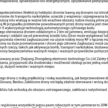
a, mapowanie, sprawdzanie linii energetycznych, opryskiwanie pestycyda
połeczeństwo.Niektórzy hobbyści dronów bawią się dronami na lotnisk
ronów do transportu narkotyków, ucieczki z więzienia i szpiegowania b
ścią lotu wlatują w ważne lub wrażliwe obszary, ludzie muszą pilnie 
ię.W przypadku problemów powodowanych przez drony ważna jest równ
5 wykorzystuje technologię automatycznego cyfrowego kodu
lnego sterowania dronem oddalonym o 2 km od jammera, emitując bezp
owany i oddalić się od pierwotnej ścieżki lotu.(Dron może wylądować lu
pozwala również zagłuszaczowi na użycie niskiej mocy RF o łącznej m
rażony na duże promieniowanie i chroni jego zdrowie.Zagłuszacz może z
ych rzeczy, takich jak aktywacja bomb, transport narkotyków, dostawa 
hrony bezpieczeństwa ważnych miejsc i ważnych przywódców polityczn
wany przez Zhejiang Zhongdeng electronic technology Co.Ltd.Zalety 
ania, przyjazność dla środowiska i możliwość obsługi przez jedną oso
ji, dużych wieców i ważnych miejsc.
łego drona z niską prędkością i niską wysokością, jak bezprzewodowe d
Glonass, Beidou.Zakłócone drony nie będą zdalnie sterowane i wrócą d
pobliżu lub wchodzą do obszaru ostrzegawczego, zakłócacz natychmiast 
 wyjściowa wszystkich pięciu pasm roboczych w tym jammerze to 20W