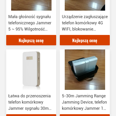
Mała głośność sygnału
Urządzenie zagłuszające
telefonicznego Jammer
telefon komórkowy 4G
5 ~ 95% Wilgotność
WIFI, blokowanie
pracy 1W mocy RF
telefonu komórkowego
Najlepszą cenę
Najlepszą cenę
dla rządu
Łatwa do przenoszenia
5-30m Jamming Range
telefon komórkowy
Jamming Device, telefon
Jammer sygnału 30m
komórkowy Jammer 1W
Maksymalna odległość
RF Power