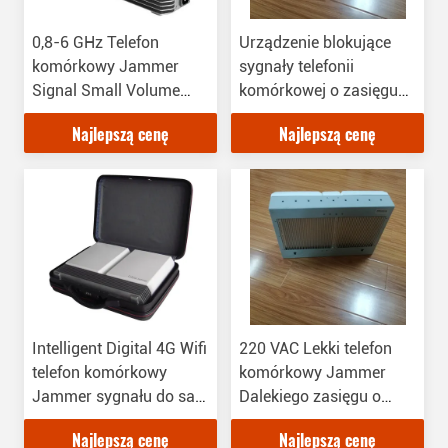
0,8-6 GHz Telefon
Urządzenie blokujące
komórkowy Jammer
sygnały telefonii
Signal Small Volume
komórkowej o zasięgu
418X280X108 Wymiar
30m, skuteczna mobilna
Najlepszą cenę
Najlepszą cenę
sygnalizacja dźwiękowa
Intelligent Digital 4G Wifi
220 VAC Lekki telefon
telefon komórkowy
komórkowy Jammer
Jammer sygnału do sali
Dalekiego zasięgu o
konferencyjnej
częstotliwości pracy 0,8
Najlepszą cenę
Najlepszą cenę
GHz - 6 GHz