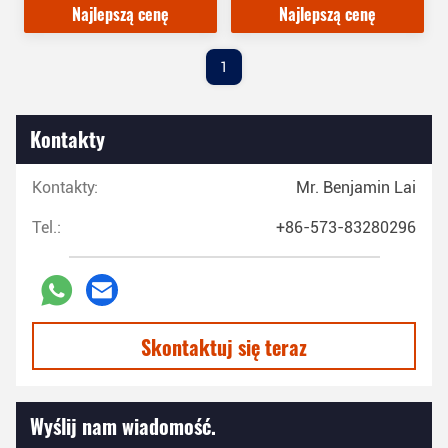
Najlepszą cenę
Najlepszą cenę
zakłócania
1
Kontakty
Kontakty:
Mr. Benjamin Lai
Tel.:
+86-573-83280296
Skontaktuj się teraz
Wyślij nam wiadomość.