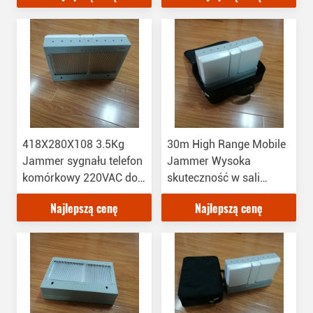
418X280X108 3.5Kg
30m High Range Mobile
Jammer sygnału telefon
Jammer Wysoka
komórkowy 220VAC do
skuteczność w sali
pokoju badania
konferencyjnej
Najlepszą cenę
Najlepszą cenę