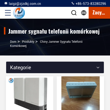
laigz@zjzdkj.com.cn
+86-573-83280296
Zacytować
Jammer sygnału telefonii komórkowej
>
>
Dom
Produkty
Chiny Jammer Sygnału Telefonii
Komórkowej
Kategorie