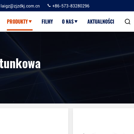
laigz@zjzdkj.com.cn
+86-573-83280296
PRODUKTY
FILMY
O NAS
AKTUALNOŚCI
ratunkowa