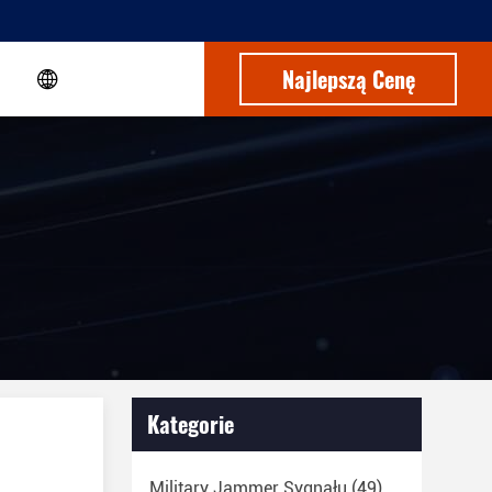
Najlepszą Cenę
Kategorie
Military Jammer Sygnału
(49)