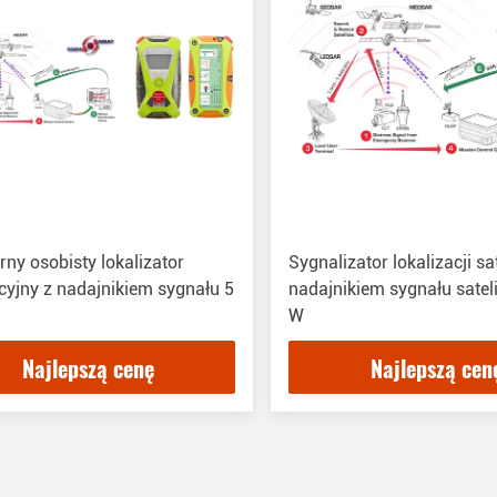
arny osobisty lokalizator
Sygnalizator lokalizacji sat
yjny z nadajnikiem sygnału 5
nadajnikiem sygnału satel
W
Najlepszą cenę
Najlepszą cen