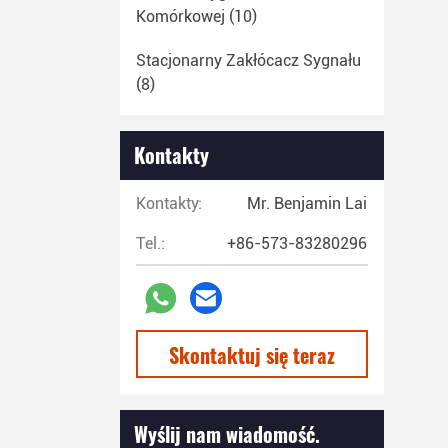
Komórkowej
(10)
Stacjonarny Zakłócacz Sygnału
(8)
Detektor Połączeń
(12)
Kontakty
Przez Ścianę Radar
(4)
Kontakty:
Mr. Benjamin Lai
Satelitarna Latarnia Ratunkowa
(4)
Tel.:
+86-573-83280296
Radary Monitorujące
(8)
Wielokrotne Drony
(5)
Skontaktuj się teraz
Wyślij nam wiadomość.