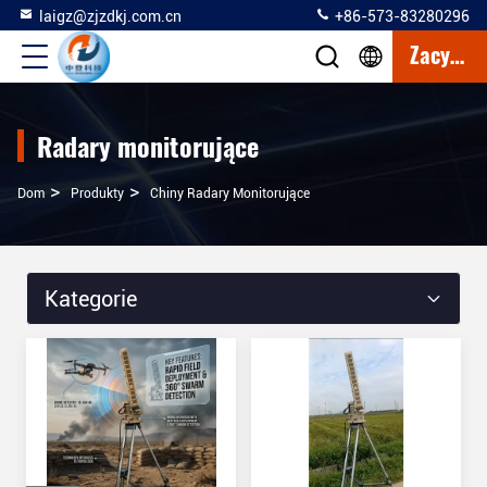
laigz@zjzdkj.com.cn
+86-573-83280296
Zacytować
Radary monitorujące
>
>
Dom
Produkty
Chiny Radary Monitorujące
Kategorie