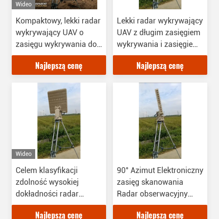
Wideo
Kompaktowy, lekki radar
Lekki radar wykrywający
wykrywający UAV o
UAV z długim zasięgiem
zasięgu wykrywania do
wykrywania i zasięgiem
15 km
zakłócania
Najlepszą cenę
Najlepszą cenę
Wideo
Celem klasyfikacji
90° Azimut Elektroniczny
zdolność wysokiej
zasięg skanowania
dokładności radar
Radar obserwacyjny
niskiej wysokości z wielu
Wysoka dokładność
Najlepszą cenę
Najlepszą cenę
celów śledzenia
Klasyfikacja celu