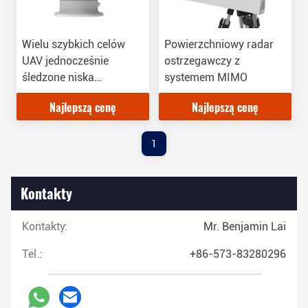
Wielu szybkich celów
Powierzchniowy radar
UAV jednocześnie
ostrzegawczy z
śledzone niska
systemem MIMO
wysokość ostrzeżenie
Najlepszą cenę
Najlepszą cenę
radar szeroki zasięg
wykrycia niskie 50
metrów
1
Kontakty
Kontakty:
Mr. Benjamin Lai
Tel.:
+86-573-83280296