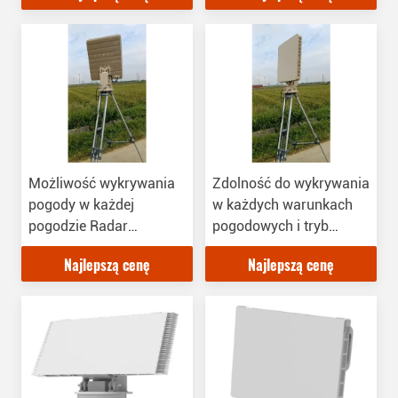
Zdolność zasilanie
prądem AC/DC
Możliwość wykrywania
Zdolność do wykrywania
pogody w każdej
w każdych warunkach
pogodzie Radar
pogodowych i tryb
obserwacyjny 360 stopni
skanowania impulsowo-
Najlepszą cenę
Najlepszą cenę
zasięg i zasięg skanu
dopplerowskiego w
elektronicznego azimut
zakresie długiego
90°
wykrywania