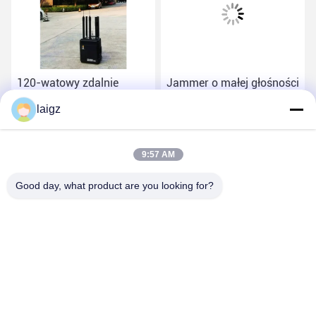
120-watowy zdalnie
Jammer o małej głośności
sterowany Jammer, 100-
sygnału wojskowego do
laigz
metrowy mobilny Jammer
blokowania sygnałów
bezprzewodowych 20-
Najlepszą cenę
Najlepszą cenę
6000 MHz
9:57 AM
Good day, what product are you looking for?
ZHEJIANG ZHONGDENG ELECTRONICS TECHNOLOGY
CO,LTD
laigz@zjzdkj.com.cn