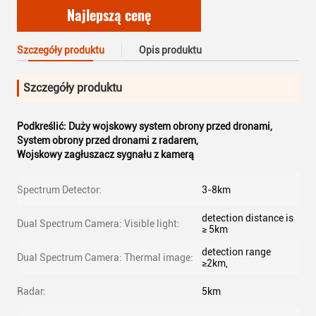
Najlepszą cenę
Szczegóły produktu
Opis produktu
Szczegóły produktu
Podkreślić:
Duży wojskowy system obrony przed dronami
,
System obrony przed dronami z radarem
,
Wojskowy zagłuszacz sygnału z kamerą
Spectrum Detector:
3-8km
detection distance is
Dual Spectrum Camera: Visible light:
≥ 5km
detection range
Dual Spectrum Camera: Thermal image:
≥2km,
Radar:
5km