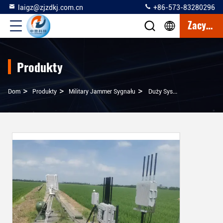
laigz@zjzdkj.com.cn
+86-573-83280296
Zacytować
Produkty
>
>
>
Dom
Produkty
Military Jammer Sygnału
Duży System Obrony Przed Dronami Zintegrowany Z Radarem, Kamerą Optoelektroniczną I Urządzeniami Radiowymi