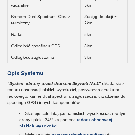
widzialne
5km
Kamera Dual Spectrum: Obraz
Zasięg detekcji ≥
termiczny
2km
Radar
5km
Odległość spoofingu GPS
3km
Odległość zagłuszania
3km
Opis Systemu
"System obrony przed dronami Skyweb No.1"
składa się z
radaru obserwacji niskich wysokości, pasywnego detektora
radiowego, kamer dual spectrum, zagłuszacza, urządzenia do
spoofingu GPS i innych komponentów.
Skanuje cele latające na niskich wysokościach, w tym
drony i ptaki, 24/7 za pomocą
radaru obserwacji
niskich wysokości
Wykorzystuje
pasywny detektor radiowy
do