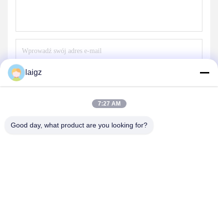
laigz
Wyślij
7:27 AM
Good day, what product are you looking for?
ZHEJIANG ZHONGDENG ELECTRONICS TECHNOLOGY
CO,LTD
laigz@zjzdkj.com.cn