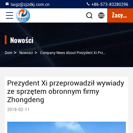
laigz@zjzdkj.com.cn
+86-573-83280296
Zacytować
Nowości
>
>
Dom
Nowości
Company News About Prezydent Xi Przeprowadził Wywiady Ze Sprzętem Obronnym Firmy Zhongdeng
Prezydent Xi przeprowadził wywiady
ze sprzętem obronnym firmy
Zhongdeng
2019-02-11