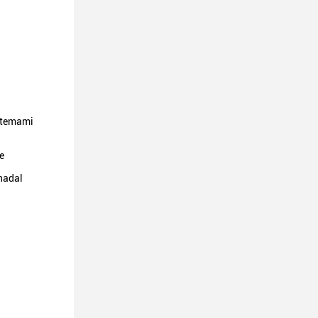
ystemami
e
nadal