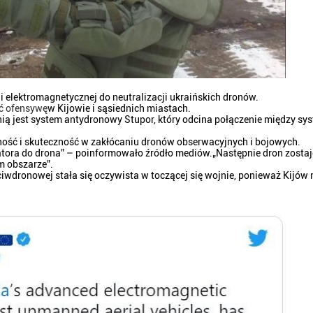
 elektromagnetycznej do neutralizacji ukraińskich dronów.
ć ofensywę
w Kijowie i sąsiednich miastach.
onią jest system antydronowy Stupor, który odcina połączenie między s
ność i skuteczność w zakłócaniu dronów obserwacyjnych i bojowych.
eratora do drona” – poinformowało źródło mediów.„Następnie dron zostaj
 obszarze”.
ciwdronowej stała się oczywista w toczącej się wojnie, ponieważ Kijów 