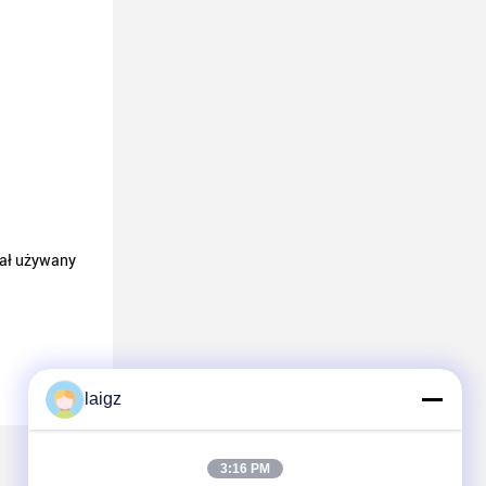
nał używany
laigz
3:16 PM