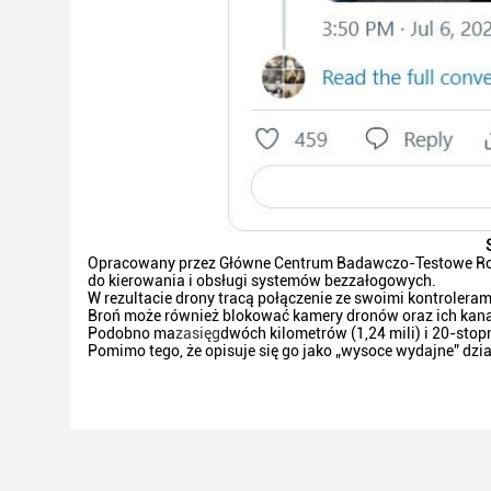
Opracowany przez Główne Centrum Badawczo-Testowe Robo
do kierowania i obsługi systemów bezzałogowych.
W rezultacie drony tracą połączenie ze swoimi kontrolerami 
Broń może również blokować kamery dronów oraz ich kanał
Podobno ma
zasięg
dwóch kilometrów (1,24 mili) i 20-sto
Pomimo tego, że opisuje się go jako „wysoce wydajne” dzi