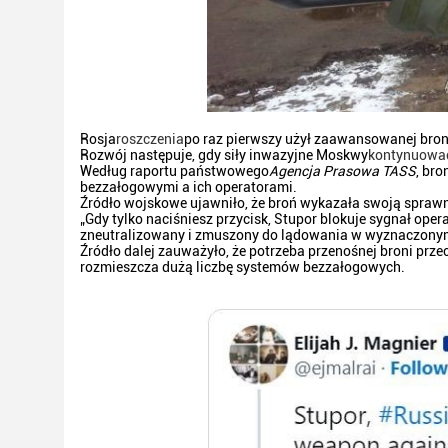
Rosja
roszczenia
po raz pierwszy użył zaawansowanej broni
Rozwój następuje, gdy siły inwazyjne Moskwy
kontynuowa
Według raportu państwowego
Agencja Prasowa TASS
, br
bezzałogowymi a ich operatorami.
Źródło wojskowe ujawniło, że broń wykazała swoją spraw
„Gdy tylko naciśniesz przycisk, Stupor blokuje sygnał op
zneutralizowany i zmuszony do lądowania w wyznaczonym
Źródło dalej zauważyło, że potrzeba przenośnej broni prze
rozmieszcza dużą liczbę systemów bezzałogowych.