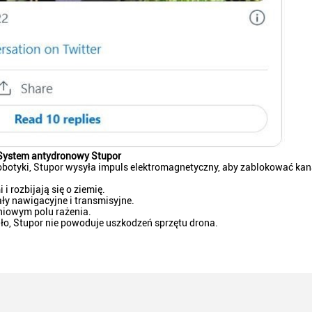
System antydronowy Stupor
tyki, Stupor wysyła impuls elektromagnetyczny, aby zablokować ka
i rozbijają się o ziemię.
y nawigacyjne i transmisyjne.
pniowym polu rażenia.
ało, Stupor nie powoduje uszkodzeń sprzętu drona.