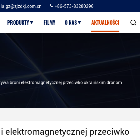
laigz@zjzdkj.com.cn
+86-573-83280296
PRODUKTY
FILMY
O NAS
AKTUALNOŚCI
żywa broni elektromagnetycznej przeciwko ukraińskim dronom
ni elektromagnetycznej przeciwko