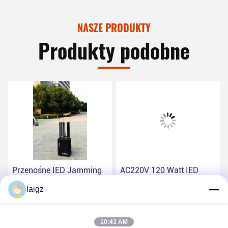
NASZE PRODUKTY
Produkty podobne
Przenośne IED Jamming
AC220V 120 Watt IED
Systems Częstotliwość
Jamming Systems,
laigz
robocza 20 MHz-6GHz z
przenośne Ied Jammers
paskiem Walkie Talkie
dla antyterroryzmu
Najlepszą cenę
Najlepszą cenę
10:43 AM