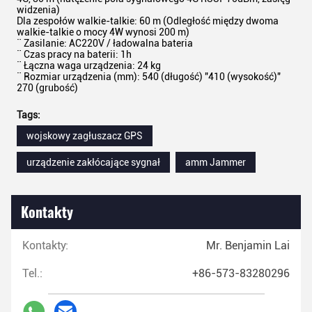
widzenia)
Dla zespołów walkie-talkie: 60 m (Odległość między dwoma
walkie-talkie o mocy 4W wynosi 200 m)
¨ Zasilanie: AC220V / ładowalna bateria
¨ Czas pracy na baterii: 1h
¨ Łączna waga urządzenia: 24 kg
¨ Rozmiar urządzenia (mm): 540 (długość) "410 (wysokość)"
270 (grubość)
Tags:
wojskowy zagłuszacz GPS
urządzenie zakłócające sygnał
amm Jammer
Kontakty
Kontakty:
Mr. Benjamin Lai
Tel.:
+86-573-83280296