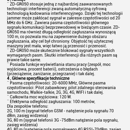
¨ ZD-GR050 stosuje jedną z najbardziej zaawansowanych
technologii interferencji zwaną automatyczną cyfrową
technologią kodowania interferencyjnego. Dzięki tej technologii
jammer może zakłócać sygnał w zakresie częstotliwości od 20
MHz do 6 GHz. Zawiera pasma częstotliwości głównego
sygnału komunikacji bezprzewodowej w bieżącym czasie. ZD-
GR050 ma również długą odległość zagłuszania wynoszącą
100 m, co pozwala mu na zapewnienie dużego obszaru
zagłuszania, aby cel był chroniony. Objętość tej użytecznej
maszyny jest mała, więc łatwo ją przenosić i przenosić.
¨ ZD-GR050 może skutecznie blokować sygnały wszystkich
wymaganych pasm. Skutki interferencji dla różnych pasm są
prawie takie same.
¨ Posiada funkcje wyświetlania stanu pracy (zespół, moc
wyjściowa, procent baterii), ostrzeżenia o błędach
(przeciążenie, zaniżanie, przegrzanie) i tak dalej.
4
,
Główne specyfikacje techniczne
¨ Pasma częstotliwości: 20-6000 MHz, Główne pasma
częstotliwości: Pilot zabawkowy, pilot zdalnego sterowania
samochodu, Walkie-talkie, 2G, 3G, 4G, WIFI i tak dalej.
¨ Całkowita moc wyjściowa: 120 W.
¨ Efektywna odległość zagłuszania: 100 metrów,
Dla zespołów telefonu:
2G, 100 m (sygnał telefon GSM - natężenie pola sygnału 70
dBm, zasięg widzenia)
3G, 80 m (sygnał telefonii 3G -75dBm natężenie pola sygnału,
zasięg widzenia)
4G, 80 m (natężenie pola sygnałowego 4G RSSI-70dBm, zasięg