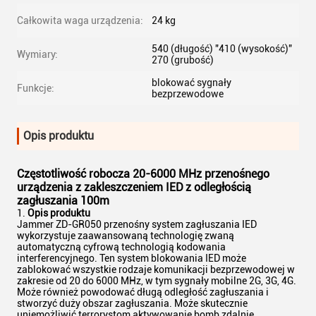
Całkowita waga urządzenia:
24 kg
540 (długość) "410 (wysokość)"
Wymiary:
270 (grubość)
blokować sygnały
Funkcje:
bezprzewodowe
Opis produktu
Częstotliwość robocza 20-6000 MHz przenośnego
urządzenia z zakleszczeniem IED
z odległością
zagłuszania 100m
Opis produktu
Jammer ZD-GR050 przenośny system zagłuszania IED
wykorzystuje zaawansowaną technologię zwaną
automatyczną cyfrową technologią kodowania
interferencyjnego. Ten system blokowania IED może
zablokować wszystkie rodzaje komunikacji bezprzewodowej w
zakresie od 20 do 6000 MHz, w tym sygnały mobilne 2G, 3G, 4G.
Może również powodować długą odległość zagłuszania i
stworzyć duży obszar zagłuszania. Może skutecznie
uniemożliwić terrorystom aktywowanie bomb zdalnie