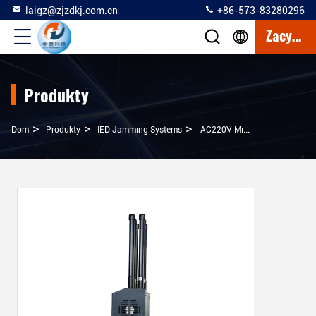
laigz@zjzdkj.com.cn
+86-573-83280296
Zacytować
Produkty
>
>
>
Dom
Produkty
IED Jamming Systems
AC220V Military Jamming Systems, Portable Bomb Jammer 100m Jamming Distance