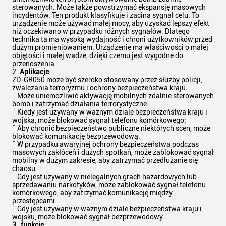
sterowanych. Może także powstrzymać ekspansję masowych
incydentów. Ten produkt klasyfikuje i zacina sygnał celu. To
urządzenie może używać małej mocy, aby uzyskać lepszy efekt
niż oczekiwano w przypadku różnych sygnałów. Dlatego
technika ta ma wysoką wydajność i chroni użytkowników przed
dużym promieniowaniem. Urządzenie ma właściwości o małej
objętości i małej wadze, dzięki czemu jest wygodne do
przenoszenia.
2.
Aplikacje
ZD-GR050 może być szeroko stosowany przez służby policji,
zwalczania terroryzmu i ochrony bezpieczeństwa kraju.
¨ Może uniemożliwić aktywację mobilnych zdalnie sterowanych
bomb i zatrzymać działania terrorystyczne.
¨ Kiedy jest używany w ważnym dziale bezpieczeństwa kraju i
wojska, może blokować sygnał telefonu komórkowego;
¨ Aby chronić bezpieczeństwo publiczne niektórych scen, może
blokować komunikację bezprzewodową.
¨ W przypadku awaryjnej ochrony bezpieczeństwa podczas
masowych zakłóceń i dużych spotkań, może zablokować sygnał
mobilny w dużym zakresie, aby zatrzymać przedłużanie się
chaosu.
¨ Gdy jest używany w nielegalnych grach hazardowych lub
sprzedawaniu narkotyków, może zablokować sygnał telefonu
komórkowego, aby zatrzymać komunikację między
przestępcami.
¨ Gdy jest używany w ważnym dziale bezpieczeństwa kraju i
wojsku, może blokować sygnał bezprzewodowy.
3
, funkcje