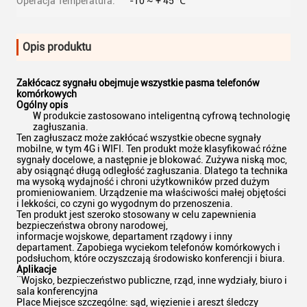
Operacja Temperatura:
-10 ~ + 45 ℃
Opis produktu
Zakłócacz sygnału obejmuje wszystkie pasma telefonów
komórkowych
Ogólny opis
W produkcie zastosowano inteligentną cyfrową technologię
zagłuszania.
Ten zagłuszacz może zakłócać wszystkie obecne sygnały
mobilne, w tym 4G i WIFI. Ten produkt może klasyfikować różne
sygnały docelowe, a następnie je blokować. Zużywa niską moc,
aby osiągnąć długą odległość zagłuszania. Dlatego ta technika
ma wysoką wydajność i chroni użytkowników przed dużym
promieniowaniem. Urządzenie ma właściwości małej objętości
i lekkości, co czyni go wygodnym do przenoszenia.
Ten produkt jest szeroko stosowany w celu zapewnienia
bezpieczeństwa obrony narodowej,
informacje wojskowe, departament rządowy i inny
departament. Zapobiega wyciekom telefonów komórkowych i
podsłuchom, które oczyszczają środowisko konferencji i biura.
Aplikacje
¨Wojsko, bezpieczeństwo publiczne, rząd, inne wydziały, biuro i
sala konferencyjna
Place Miejsce szczególne: sąd, więzienie i areszt śledczy