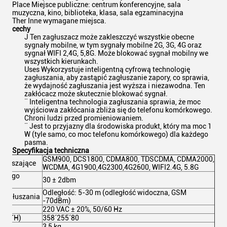
Place Miejsce publiczne: centrum konferencyjne, sala
muzyczna, kino, biblioteka, klasa, sala egzaminacyjna
Ther Inne wymagane miejsca.
cechy
J Ten zagłuszacz może zakleszczyć wszystkie obecne
sygnały mobilne, w tym sygnały mobilne 2G, 3G, 4G oraz
sygnał WIFI 2,4G, 5,8G. Może blokować sygnał mobilny we
wszystkich kierunkach.
Uses Wykorzystuje inteligentną cyfrową technologię
zagłuszania, aby zastąpić zagłuszanie zapory, co sprawia,
że ​​wydajność zagłuszania jest wyższa i niezawodna. Ten
zakłócacz może skutecznie blokować sygnał.
¨ Inteligentna technologia zagłuszania sprawia, że ​​moc
wyjściowa zakłócania zbliża się do telefonu komórkowego.
Chroni ludzi przed promieniowaniem.
¨ Jest to przyjazny dla środowiska produkt, który ma moc 1
W (tyle samo, co moc telefonu komórkowego) dla każdego
pasma.
Specyfikacja techniczna
GSM900, DCS1800, CDMA800, TDSCDMA, CDMA2000,
agłuszające
WCDMA, 4G1900,4G2300,4G2600, WIFI2.4G, 5.8G
ażdego
30 ± 2dbm
Odległość: 5-30 m (odległość widoczna, GSM
 zagłuszania
-70dBm)
220 VAC ± 20%, 50/60 Hz
L´W´H)
358´255´80
3,5 kg