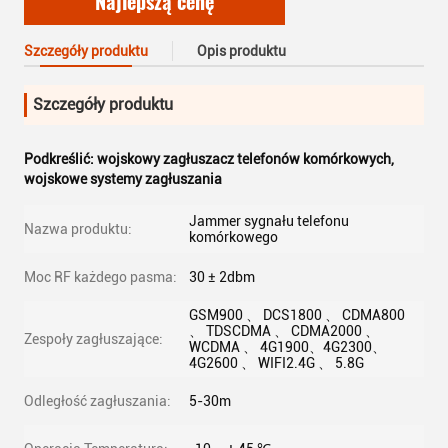
Najlepszą cenę
Szczegóły produktu
Opis produktu
Szczegóły produktu
Podkreślić:
wojskowy zagłuszacz telefonów komórkowych
,
wojskowe systemy zagłuszania
Jammer sygnału telefonu
Nazwa produktu:
komórkowego
Moc RF każdego pasma:
30 ± 2dbm
GSM900 、 DCS1800 、 CDMA800
、 TDSCDMA 、 CDMA2000 、
Zespoły zagłuszające:
WCDMA 、 4G1900、4G2300、
4G2600 、 WIFI2.4G 、 5.8G
Odległość zagłuszania:
5-30m