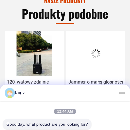
NASZE PRODUKTY
Produkty podobne
120-watowy zdalnie
Jammer o małej głośności
sterowany Jammer, 100-
sygnału wojskowego do
laigz
metrowy mobilny Jammer
blokowania sygnałów
bezprzewodowych 20-
Najlepszą cenę
Najlepszą cenę
6000 MHz
12:44 AM
Good day, what product are you looking for?