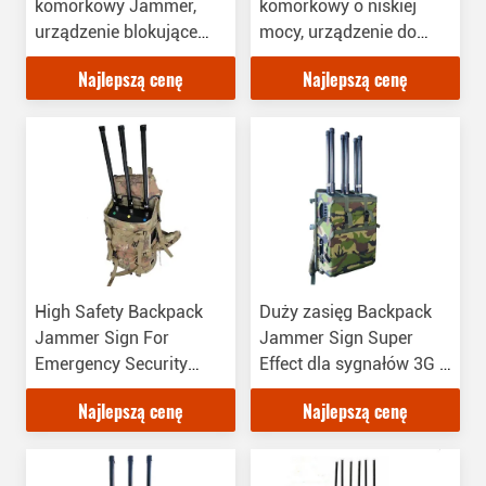
komórkowy Jammer,
komórkowy o niskiej
urządzenie blokujące
mocy, urządzenie do
sygnały dla działu
zakłócania sygnału z
Najlepszą cenę
Najlepszą cenę
bezpieczeństwa
tyłu
High Safety Backpack
Duży zasięg Backpack
Jammer Sign For
Jammer Sign Super
Emergency Security
Effect dla sygnałów 3G i
Protection
4G
Najlepszą cenę
Najlepszą cenę