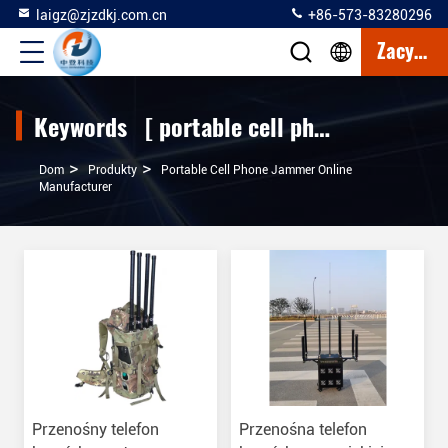
laigz@zjzdkj.com.cn
+86-573-83280296
Zacytować
Keywords [ portable cell phone jammer ] Match 9 produkty
>
>
Dom
Produkty
Portable Cell Phone Jammer Online
Manufacturer
Przenośny telefon
Przenośna telefon