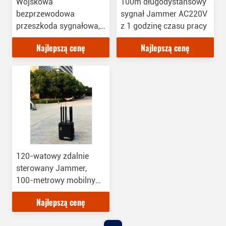
Wojskowa
100m długodystansowy
bezprzewodowa
sygnał Jammer AC220V
przeszkoda sygnałowa,
z 1 godzinę czasu pracy
20-6000 MHz Walkie
Najlepszą cenę
Najlepszą cenę
Talkie Jammer sygnału
120-watowy zdalnie
sterowany Jammer,
100-metrowy mobilny
Jammer
Najlepszą cenę