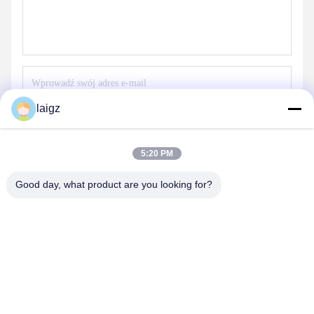
laigz
Wyślij
5:20 PM
Good day, what product are you looking for?
ZHEJIANG ZHONGDENG ELECTRONICS TECHNOLOGY
CO,LTD
laigz@zjzdkj.com.cn