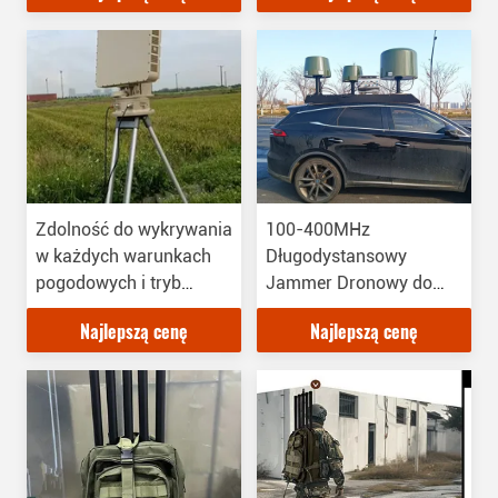
Zdolność zasilanie
elektronicznego azimut
prądem AC/DC
90°
Zdolność do wykrywania
100-400MHz
w każdych warunkach
Długodystansowy
pogodowych i tryb
Jammer Dronowy do
skanowania impulsowo-
pojazdów specjalny dla
Najlepszą cenę
Najlepszą cenę
dopplerowskiego w
FPV
zakresie długiego
wykrywania