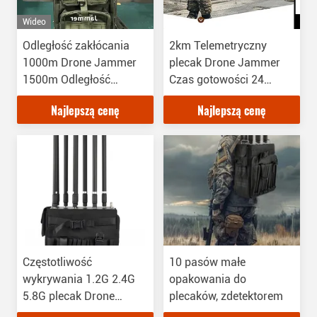
Wideo
Odległość zakłócania
2km Telemetryczny
1000m Drone Jammer
plecak Drone Jammer
1500m Odległość
Czas gotowości 24
wykrywania Jedynego
godziny
Najlepszą cenę
Najlepszą cenę
żołnierza
Częstotliwość
10 pasów małe
wykrywania 1.2G 2.4G
opakowania do
5.8G plecak Drone
plecaków, zdetektorem
Jammer Telemetry