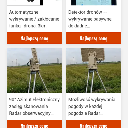
Automatyczne
Detektor dronów --
wykrywanie / zakłócanie
wykrywanie pasywne,
funkcji drona, 3km,
dokładne
znalezienie pozycji
rozpoznawanie, biała
Najlepszą cenę
Najlepszą cenę
drona, biała lista, obrona
lista, lokalizacja
przed atakiem
użytkownika drona
bezzałogowego drona,
oczekiwanie 24h
90° Azimut Elektroniczny
Możliwość wykrywania
zasięg skanowania
pogody w każdej
Radar obserwacyjny
pogodzie Radar
Wysoka dokładność
obserwacyjny 360 stopni
Najlepszą cenę
Najlepszą cenę
Klasyfikacja celu
zasięg i zasięg skanu