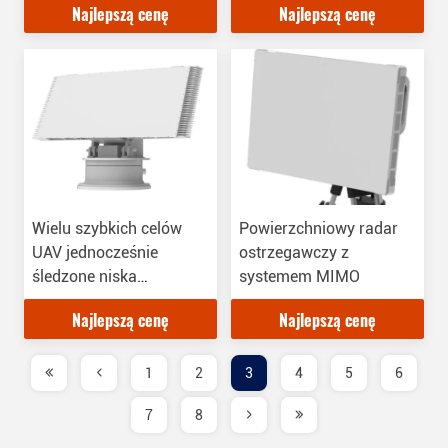
Najlepszą cenę
Najlepszą cenę
Stand By Time ≥ 24
godziny
Wielu szybkich celów
Powierzchniowy radar
UAV jednocześnie
ostrzegawczy z
śledzone niska
systemem MIMO
wysokość ostrzeżenie
Najlepszą cenę
Najlepszą cenę
radar szeroki zasięg
wykrycia niskie 50
metrów
1
2
3
4
5
6
7
8