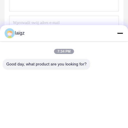
laigz
Wyślij
7:34 PM
Good day, what product are you looking for?
ZHEJIANG ZHONGDENG ELECTRONICS TECHNOLOGY
CO,LTD
laigz@zjzdkj.com.cn
+86-573-83280296