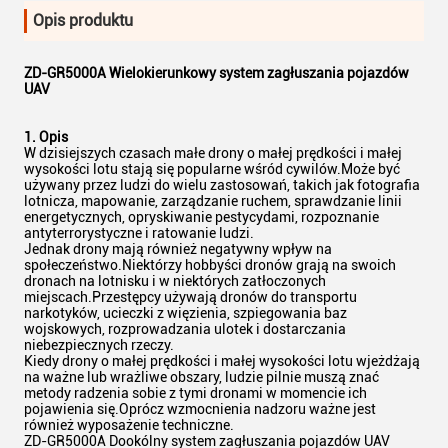
Opis produktu
ZD-GR5000A Wielokierunkowy system zagłuszania pojazdów
UAV
1. Opis
W dzisiejszych czasach małe drony o małej prędkości i małej
wysokości lotu stają się popularne wśród cywilów.Może być
używany przez ludzi do wielu zastosowań, takich jak fotografia
lotnicza, mapowanie, zarządzanie ruchem, sprawdzanie linii
energetycznych, opryskiwanie pestycydami, rozpoznanie
antyterrorystyczne i ratowanie ludzi.
Jednak drony mają również negatywny wpływ na
społeczeństwo.Niektórzy hobbyści dronów grają na swoich
dronach na lotnisku i w niektórych zatłoczonych
miejscach.Przestępcy używają dronów do transportu
narkotyków, ucieczki z więzienia, szpiegowania baz
wojskowych, rozprowadzania ulotek i dostarczania
niebezpiecznych rzeczy.
Kiedy drony o małej prędkości i małej wysokości lotu wjeżdżają
na ważne lub wrażliwe obszary, ludzie pilnie muszą znać
metody radzenia sobie z tymi dronami w momencie ich
pojawienia się.Oprócz wzmocnienia nadzoru ważne jest
również wyposażenie techniczne.
ZD-GR5000A Dookólny system zagłuszania pojazdów UAV