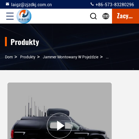
laigz@zjzdkj.com.cn
+86-573-83280296
Zacytować
Produkty
>
>
>
Dom
Produkty
Jammer Montowany W Pojeździe
Dookólny System Z