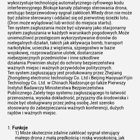
wykorzystuje technologię automatycznego cyfrowego kodu
interferencyjnego.Blokuje kanały zdalnego sterowania drona,
emitując bezprzewodowy sygnał zakłóceń.Wtedy dron nie może
być zdalnie sterowany i oddalać się od pierwotnej ścieżki lotu.
(Dron może wylądować lub wrócić do miejsca startu).
Ten system zagłuszania może być używany jako stacjonarny
system zagłuszania w każdych warunkach pogodowych.Może
uniemożliwić przestępcom wykorzystywanie dronów do
nielegalnych działań, takich jak aktywacja bomb, transport
narkotyków, ucieczka z więzienia, szpiegostwo w bazie
wojskowej, rozprowadzanie ulotek, dostarczanie
niebezpiecznych przedmiotów i inne szkodliwe
działania.Powinien służyć do ochrony bezpieczeństwa
ważnych miejsc i ważnych przywódców politycznych.
Ten system zagłuszający jest produkowany przez Zhejiang
Zhongdeng electronic technology Co. Ltd i Beijing HaoyuanYijin
Technology Co. Ltd. w Chinach.Nadzoruje go także Pierwszy
Instytut Badawczy Ministerstwa Bezpieczeństwa
Publicznego.Zalety tego systemu zagłuszającego to łatwość
przenoszenia, wysoka dokładność, przyjazny dla środowiska i
może być obsługiwany przez jedną osobę.Jest szeroko
stosowany do zabezpieczania ważnych konferencji, dużych
rajdów i ważnych miejsc.
Funkcje
1) Może skutecznie zdalnie zakłócać sygnał sterujący
małego drona z małą prędkością i niską wysokością, jak