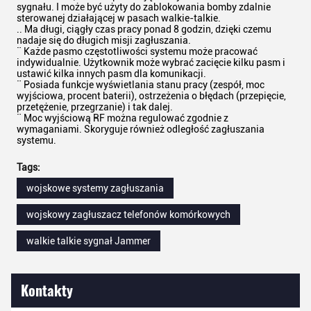
sygnału. I może być użyty do zablokowania bomby zdalnie
sterowanej działającej w pasach walkie-talkie.
.. Ma długi, ciągły czas pracy ponad 8 godzin, dzięki czemu
nadaje się do długich misji zagłuszania.
¨ Każde pasmo częstotliwości systemu może pracować
indywidualnie. Użytkownik może wybrać zacięcie kilku pasm i
ustawić kilka innych pasm dla komunikacji.
¨ Posiada funkcje wyświetlania stanu pracy (zespół, moc
wyjściowa, procent baterii), ostrzeżenia o błędach (przepięcie,
przetężenie, przegrzanie) i tak dalej.
¨ Moc wyjściową RF można regulować zgodnie z
wymaganiami. Skoryguje również odległość zagłuszania
systemu.
Tags:
wojskowe systemy zagłuszania
wojskowy zagłuszacz telefonów komórkowych
walkie talkie sygnał Jammer
Kontakty