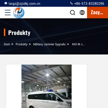
laigz@zjzdkj.com.cn
+86-573-83280296
Zacytować
Produkty
>
>
>
Dom
Produkty
Military Jammer Sygnału
450 W Jammer Signal Sygnał 300m Jamming Distance With 8 Hours Long Working Time