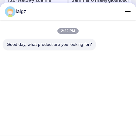
120-watowy zdalnie
Jammer o małej głośności
sterowany Jammer, 100-
sygnału wojskowego do
laigz
metrowy mobilny Jammer
blokowania sygnałów
bezprzewodowych 20-
Najlepszą cenę
Najlepszą cenę
6000 MHz
2:22 PM
Good day, what product are you looking for?
ZHEJIANG ZHONGDENG ELECTRONICS TECHNOLOGY
CO,LTD
laigz@zjzdkj.com.cn
+86-573-83280296
1539, Chengnan Road, Jiaxing, Zhejiang, Chiny