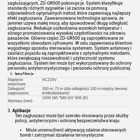
zagłuszających, ZD-GR500 pokonuje je. System klasyfikuje
standardy różnych sygnałów i je zacina za pomocą
odpowiednich optymalnych metod, które zapewniają najlepszy
efekt zagłuszania. Zaawansowana technologia sprawia, że ​​
jammer używa małej mocy, aby spowodować długą odległość
zagłuszania. Redukuje uszkodzenia wysokich temperatur i
silnego promieniowania wysokiej częstotliwości na zdrowiu
pasażerów. Główne części ZD-GR500 są zaprojektowane ze
wszystkimi obwodami cyfrowymi. W celu zapewnienia klientom
wygodnego sposobu sterowania systemem. System antenowy i
zasilacz pojazdu są zaprojektowane z optymalnymi metodami,
które zwiększają niezawodność i użyteczność systemu
zagłuszania. System ten może być wykorzystywany do ochrony
personelu antyterrorystycznego i personelu ochrony publicznej.
2. Specyfikacja
Napięcie
AC220V
wejściowe:
Odległość
300 m; 75 m (dla odległości 100 m między dwoma
zagłuszania:
krótkofalarkami)
1000 (W) "580 (H)" 606 (D)
Wymiary (mm):
3.
Aplikacje
Ten zagłuszacz może być szeroko stosowany przez służby
policji, antyterroryzm i ochronę bezpieczeństwa kraju.
Może uniemożliwić aktywację zdalnie sterowanych
bomb i zatrzymać działania terrorystyczne.