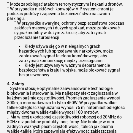
¨ Może zapobiegać atakom terrorystycznym i nękaniu dronów.
¨ W przypadku niektórych konwojów VIP system chroni je
podczas podróży i zapewnia bezpieczeństwo na swoim
parkingu.
¨ W przypadku awaryjnej ochrony bezpieczeństwa podczas
zakłóceń masowych i dużych spotkań, może zablokować
sygnał mobilny w dużym zakresie, aby zatrzymać
przedłużanie turbulencji.
Kiedy używa się go w nielegalnych grach
hazardowych lub sprzedawaniu narkotyków, może
zablokować sygnał telefonu komórkowego, aby
zatrzymać komunikację między przestępcami.
Kiedy jest używany w ważnym departamencie
bezpieczeństwa kraju i wojska, może blokować sygnał
bezprzewodowy.
4. Zalety
¨ System stosuje optymalne zaawansowane technologie
blokowania i sterowania. Ma najlepszy efekt zagłuszania w
każdym paśmie częstotliwości. Promień zagłuszania wynosi
300m, a moc nadawcza to tylko 450W. W przypadku walkie-
talkie odległość zagłuszania wynosi 75 m, natomiast odległość
między dwoma walkie-talkie wynosi 100 metrów.
.. Ma więcej ukończonej częstotliwości roboczej od 20MHz do
6GHz niż podobne produkty innej firmy. Nie brakuje w nim
żadnych ważnych pasm częstotliwości, takich jak pasma
walkie-talkie, które zapewniają efektywność zakleszczenia