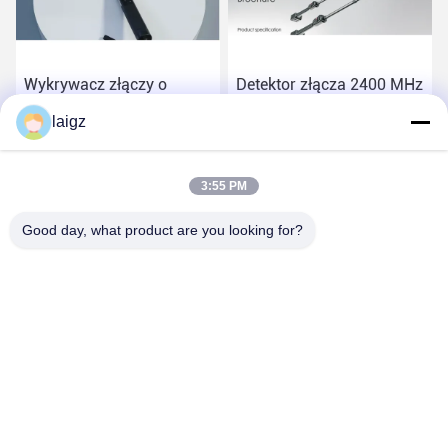
Wykrywacz złączy o
Detektor złącza 2400 MHz
wysokiej czułości 2,4 GHz,
z odległością wykrywania
laigz
o masie 1,5 kg
120-200 mm i niewielką
wagą
Najlepszą cenę
Najlepszą cenę
3:55 PM
Good day, what product are you looking for?
ZHEJIANG ZHONGDENG ELECTRONICS TECHNOLOGY
CO,LTD
laigz@zjzdkj.com.cn
+86-573-83280296