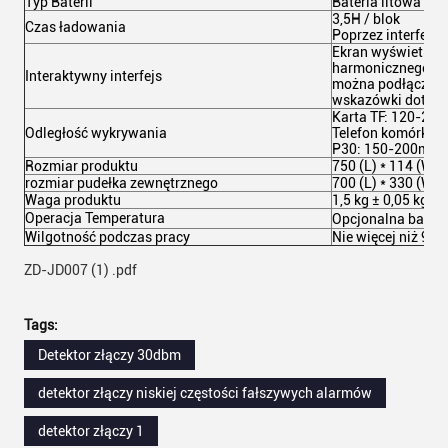
Typ Baterii
Bateria litowa
3,5H / blok
Czas ładowania
Poprzez interfejs 
Ekran wyświetla 
harmonicznego.Ob
Interaktywny interfejs
można podłączyć
wskazówki dotyczą
Karta TF: 120-20
Odległość wykrywania
Telefon komórkow
P30: 150-200mm)
Rozmiar produktu
750 (L) * 114 (W) 
rozmiar pudełka zewnętrznego
700 (L) * 330 (W) 
Waga produktu
1,5 kg ± 0,05 kg
Operacja Temperatura
Opcjonalna bateri
Wilgotność podczas pracy
Nie więcej niż 93
ZD-JD007 (1) .pdf
Tags:
Detektor złączy 30dbm
detektor złączy niskiej częstości fałszywych alarmów
detektor złączy 1