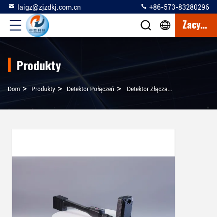
laigz@zjzdkj.com.cn
+86-573-83280296
Zacytować
Produkty
>
>
>
Dom
Produkty
Detektor Połączeń
Detektor Złącza 30dbm Z Odległością Wykrywania 120-200 Mm I Baterią Litową