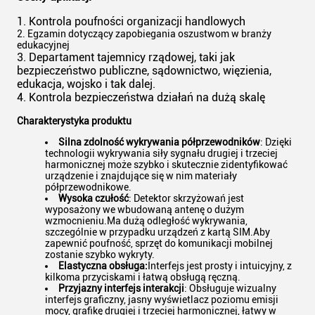
1. Kontrola poufności organizacji handlowych
2. Egzamin dotyczący zapobiegania oszustwom w branży
edukacyjnej
3. Departament tajemnicy rządowej, taki jak
bezpieczeństwo publiczne, sądownictwo, więzienia,
edukacja, wojsko i tak dalej.
4. Kontrola bezpieczeństwa działań na dużą skalę
Charakterystyka produktu
Silna zdolność wykrywania półprzewodników
: Dzięki
technologii wykrywania siły sygnału drugiej i trzeciej
harmonicznej może szybko i skutecznie zidentyfikować
urządzenie i znajdujące się w nim materiały
półprzewodnikowe.
Wysoka czułość
: Detektor skrzyżowań jest
wyposażony we wbudowaną antenę o dużym
wzmocnieniu.Ma dużą odległość wykrywania,
szczególnie w przypadku urządzeń z kartą SIM.Aby
zapewnić poufność, sprzęt do komunikacji mobilnej
zostanie szybko wykryty.
Elastyczna obsługa:
Interfejs jest prosty i intuicyjny, z
kilkoma przyciskami i łatwą obsługą ręczną.
Przyjazny interfejs interakcji
: Obsługuje wizualny
interfejs graficzny, jasny wyświetlacz poziomu emisji
mocy, grafikę drugiej i trzeciej harmonicznej, łatwy w