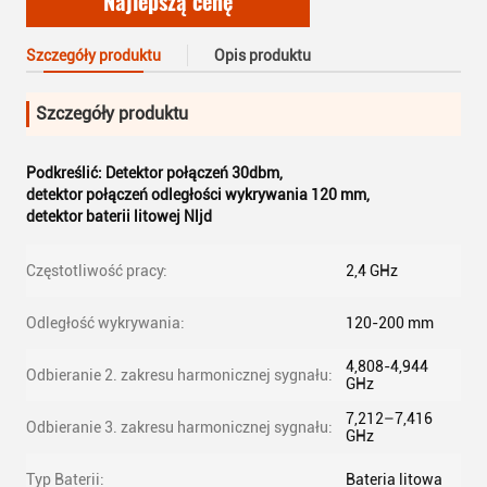
Najlepszą cenę
Szczegóły produktu
Opis produktu
Szczegóły produktu
Podkreślić:
Detektor połączeń 30dbm
,
detektor połączeń odległości wykrywania 120 mm
,
detektor baterii litowej Nljd
Częstotliwość pracy:
2,4 GHz
Odległość wykrywania:
120-200 mm
4,808-4,944
Odbieranie 2. zakresu harmonicznej sygnału:
GHz
7,212–7,416
Odbieranie 3. zakresu harmonicznej sygnału:
GHz
Typ Baterii:
Bateria litowa