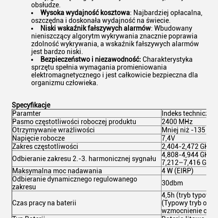
obsłudze.
Wysoka wydajność kosztowa
: Najbardziej opłacalna,
oszczędna i doskonała wydajność na świecie.
Niski wskaźnik fałszywych alarmów
: Wbudowany
nieniszczący algorytm wykrywania znacznie poprawia
zdolność wykrywania, a wskaźnik fałszywych alarmów
jest bardzo niski.
Bezpieczeństwo i niezawodność:
Charakterystyka
sprzętu spełnia wymagania promieniowania
elektromagnetycznego i jest całkowicie bezpieczna dla
organizmu człowieka.
Specyfikacje
Paramter
Indeks techniczny
Pasmo częstotliwości roboczej produktu
2400 MHz
Otrzymywanie wrażliwości
Mniej niż -135 db
Napięcie robocze
7,4V
Zakres częstotliwości
2,404-2,472 GHz
4,808-4,944 GHz
Odbieranie zakresu 2.-3. harmonicznej sygnału
7,212–7,416 GHz
Maksymalna moc nadawania
4 W (EIRP)
Odbieranie dynamicznego regulowanego
30dbm
zakresu
4,5h (tryb typowy)
Czas pracy na baterii
(Typowy tryb ozna
wzmocnienie odbior