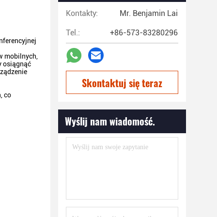
Kontakty:
Mr. Benjamin Lai
Tel.:
+86-573-83280296
nferencyjnej
w mobilnych,
y osiągnąć
rządzenie
Skontaktuj się teraz
, co
Wyślij nam wiadomość.