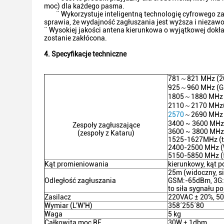
moc) dla każdego pasma.
¨ Wykorzystuje inteligentną technologię cyfrowego z
sprawia, że ​​wydajność zagłuszania jest wyższa i nieza
¨ Wysokiej jakości antena kierunkowa o wyjątkowej dok
zostanie zakłócona.
4. Specyfikacje techniczne
781～821 MHz (2
925～960 MHz (G
1805～1880 MHz 
2110～2170 MHz(
2570
～2690 MHz 
3400 ~ 3600 MHz 
Zespoły zagłuszające
3600 ~ 3800 MHz 
(zespoły z Kataru)
1525-1627MHz (te
2400-2500 MHz (W
5150-5850 MHz (5
Kąt promieniowania
kierunkowy, kąt 
25m (widoczny, s
Odległość zagłuszania
GSM:-65dBm, 3G:
to siła sygnału 
Zasilacz
220VAC ± 20%, 5
Wymiar (L'W'H)
358´255´80
Waga
5 kg
Całkowita moc RF
30W ± 1dbm