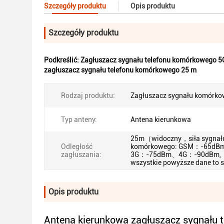
Szczegóły produktu
Opis produktu
Szczegóły produktu
Podkreślić:
Zagłuszacz sygnału telefonu komórkowego 5
zagłuszacz sygnału telefonu komórkowego 25 m
Rodzaj produktu:
Zagłuszacz sygnału komórk
Typ anteny:
Antena kierunkowa
25m（widoczny，siła sygnał
Odległość
komórkowego: GSM：-65d
zagłuszania:
3G：-75dBm、4G：-90dBm,
wszystkie powyższe dane to s
Opis produktu
Antena kierunkowa zagłuszacz sygnału 