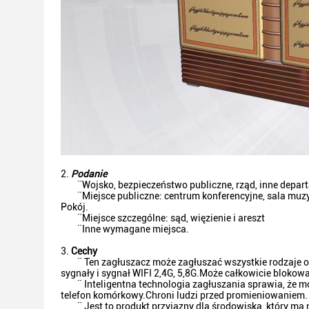
Podanie
¨Wojsko, bezpieczeństwo publiczne, rząd, inne depart
¨Miejsce publiczne: centrum konferencyjne, sala muzy
Pokój.
¨Miejsce szczególne: sąd, więzienie i areszt
¨Inne wymagane miejsca.
Cechy
¨ Ten zagłuszacz może zagłuszać wszystkie rodzaje 
sygnały i sygnał WIFI 2,4G, 5,8G.Może całkowicie bloko
¨ Inteligentna technologia zagłuszania sprawia, że ​​
telefon komórkowy.Chroni ludzi przed promieniowaniem.
¨ Jest to produkt przyjazny dla środowiska, który m