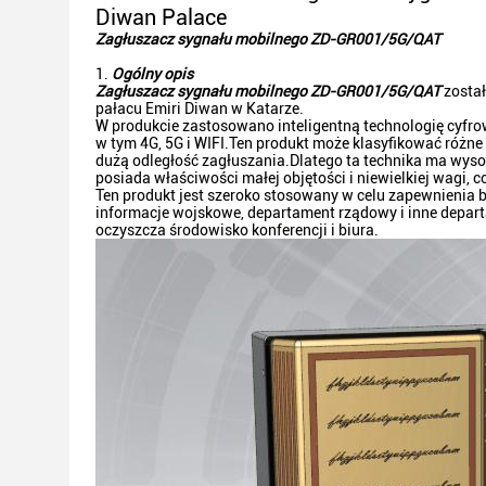
Diwan Palace
Zagłuszacz sygnału mobilnego ZD-GR001/5G/QAT
Ogólny opis
Zagłuszacz sygnału mobilnego ZD-GR001/5G/QAT
został
pałacu Emiri Diwan w Katarze.
W produkcie zastosowano inteligentną technologię cyfr
w tym 4G, 5G i WIFI.Ten produkt może klasyfikować różn
dużą odległość zagłuszania.Dlatego ta technika ma wy
posiada właściwości małej objętości i niewielkiej wagi, c
Ten produkt jest szeroko stosowany w celu zapewnienia
informacje wojskowe, departament rządowy i inne depa
oczyszcza środowisko konferencji i biura.