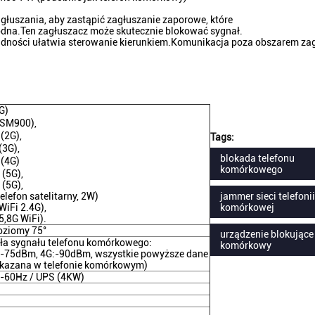
agłuszania, aby zastąpić zagłuszanie zaporowe, które
wodna.Ten zagłuszacz może skutecznie blokować sygnał.
ładności ułatwia sterowanie kierunkiem.Komunikacja poza obszarem zag
G)
SM900),
(2G),
Tags:
3G),
blokada telefonu
(4G)
komórkowego
(5G),
(5G),
lefon satelitarny, 2W)
jammer sieci telefonii
iFi 2.4G),
komórkowej
,8G WiFi).
poziomy 75°
urządzenie blokujące 
iła sygnału telefonu komórkowego:
komórkowy
-75dBm, 4G:-90dBm, wszystkie powyższe dane
pokazana w telefonie komórkowym)
0-60Hz / UPS (4KW)