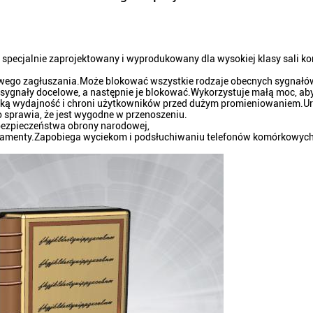
 specjalnie zaprojektowany i wyprodukowany dla wysokiej klasy sali ko
owego zagłuszania.Może blokować wszystkie rodzaje obecnych sygnałó
e sygnały docelowe, a następnie je blokować.Wykorzystuje małą moc, ab
soką wydajność i chroni użytkowników przed dużym promieniowaniem.U
o sprawia, że ​​jest wygodne w przenoszeniu.
 bezpieczeństwa obrony narodowej,
rtamenty.Zapobiega wyciekom i podsłuchiwaniu telefonów komórkowych