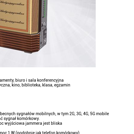
amenty, biuro i sala konferencyjna
czna, kino, biblioteka, klasa, egzamin
obecnych sygnałów mobilnych, w tym 2G, 3G, 4G, 5G mobile
wać sygnał komórkowy.
moc wyjściowa jammera jest bliska
a moc 1 W (podobnie jak telefon komórkowy)