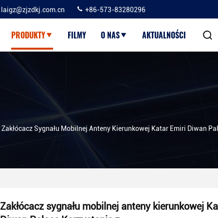
laigz@zjzdkj.com.cn
+86-573-83280296
PRODUKTY
FILMY
O NAS
AKTUALNOŚCI
Zakłócacz Sygnału Mobilnej Anteny Kierunkowej Katar Emiri Diwan Pal
Zakłócacz sygnału mobilnej anteny kierunkowej Ka