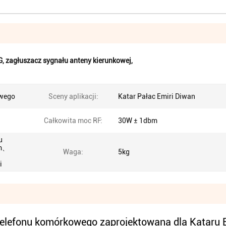
G
,
zagłuszacz sygnału anteny kierunkowej
,
owego
Sceny aplikacji:
Katar Pałac Emiri Diwan
Całkowita moc RF:
30W ± 1dbm
u
Bm、
Waga:
5kg
i
telefonu komórkowego zaprojektowana dla Kataru E