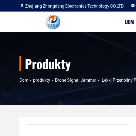
Zhejiang Zhongdeng Electronics Technology CO,LTD
DOM
Produkty
Dom
>
produkty
>
Drone Signal Jammer
>
Lekki Przenośny P