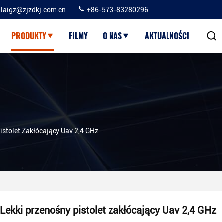
laigz@zjzdkj.com.cn
+86-573-83280296
PRODUKTY
FILMY
O NAS
AKTUALNOŚCI
istolet Zakłócający Uav 2,4 GHz
Lekki przenośny pistolet zakłócający Uav 2,4 GHz