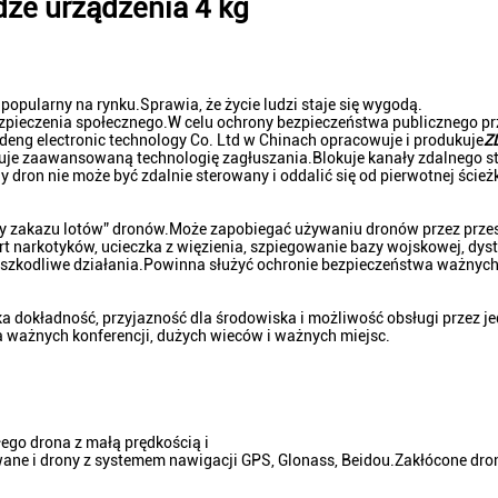
dze urządzenia 4 kg
 popularny na rynku.Sprawia, że ​​życie ludzi staje się wygodą.
bezpieczenia społecznego.W celu ochrony bezpieczeństwa publicznego p
eng electronic technology Co. Ltd w Chinach opracowuje i produkuje
Z
suje zaawansowaną technologię zagłuszania.Blokuje kanały zdalnego s
dron nie może być zdalnie sterowany i oddalić się od pierwotnej ścieżk
efy zakazu lotów” dronów.Może zapobiegać używaniu dronów przez prz
rt narkotyków, ucieczka z więzienia, szpiegowanie bazy wojskowej, dys
e szkodliwe działania.Powinna służyć ochronie bezpieczeństwa ważnych 
ka dokładność, przyjazność dla środowiska i możliwość obsługi przez j
 ważnych konferencji, dużych wieców i ważnych miejsc.
łego drona z małą prędkością i
ane i drony z systemem nawigacji GPS, Glonass, Beidou.Zakłócone dro