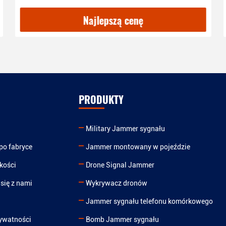
Najlepszą cenę
PRODUKTY
Military Jammer sygnału
po fabryce
Jammer montowany w pojeździe
kości
Drone Signal Jammer
się z nami
Wykrywacz dronów
Jammer sygnału telefonu komórkowego
rywatności
Bomb Jammer sygnału