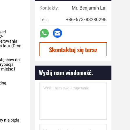
Kontakty:
Mr. Benjamin Lai
Tel.:
+86-573-83280296
rzed
D-
terowania
i lotu.(Dron
Skontaktuj się teraz
estępców do
trybucja
miejsc i
Wyślij nam wiadomość.
edną
ny nie będą