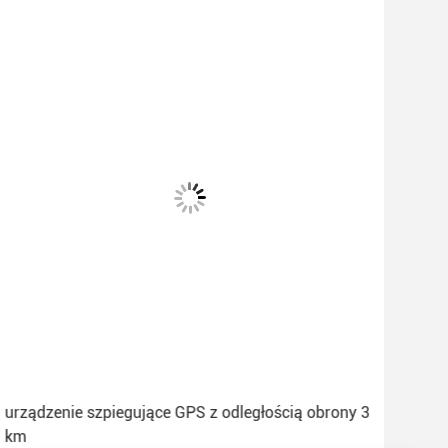
urządzenie szpiegujące GPS z odległością obrony 3
Aut
km
dron