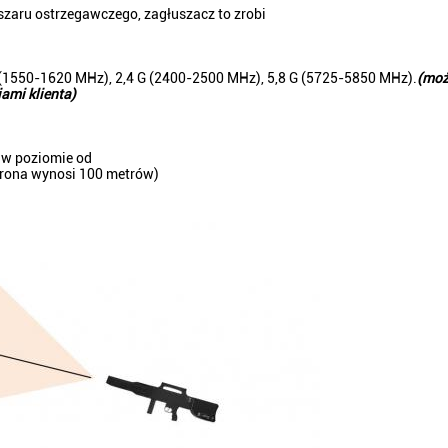
bszaru ostrzegawczego, zagłuszacz to zrobi
 (1550-1620 MHz), 2,4 G (2400-2500 MHz), 5,8 G (5725-5850 MHz).
(
moż
ami klienta
)
 w poziomie od
drona wynosi 100 metrów)