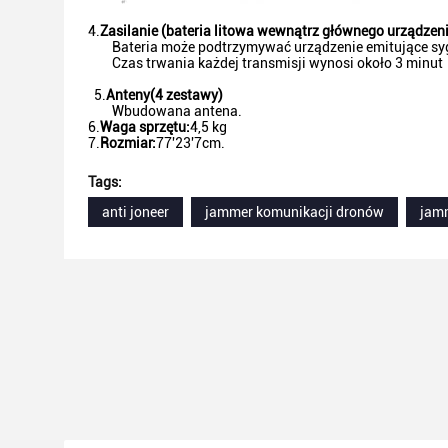
4.
Zasilanie (bateria litowa wewnątrz głównego urządzen
Bateria może podtrzymywać urządzenie emitujące syg
Czas trwania każdej transmisji wynosi około 3 minut
5.
Anteny
(
4 zestawy
)
Wbudowana antena.
6.
Waga sprzętu
:
4,5 kg
7.
Rozmiar
:
77'23'7cm.
Tags:
anti joneer
jammer komunikacji dronów
jam