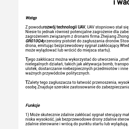
i wa
Wstęp
Z powodu
rozwój technologii UAV
, UAV stopniowo stał się
Niesie to jednak również potencjalne zagrożenie dla za
zagrożeniem związanym z dronami firma Zhejiang Zhongd
GR010Q4
przenośny pistolet do zagłuszania dronów.Sto
drona, emitując bezprzewodowy sygnał zakłócający.Wtedy 
może wylądować lub wrócić do miejsca startu).
T
jego zakłócacz można wykorzystać do utworzenia „str
nielegalnych działań, takich jak aktywacja bomb, transpo
ulotek, dostarczanie niebezpiecznych przedmiotów i inn
ważnych przywódców politycznych.
T
Zalety tego zagłuszacza to łatwość przenoszenia, wyso
osobę.Znajduje szerokie zastosowanie do zabezpieczania
Funkcje
1) Może skutecznie zdalnie zakłócać sygnał sterujący ma
niska wysokość, jak bezprzewodowe drony zdalnie sterow
zdalnie sterowane i wrócą do punktu startu lub wylądują.