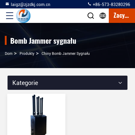
laigz@zjzdkj.com.cn
+86-573-83280296
Zacytować
Bomb Jammer sygnału
>
>
Dom
Produkty
Chiny Bomb Jammer Sygnału
Kategorie