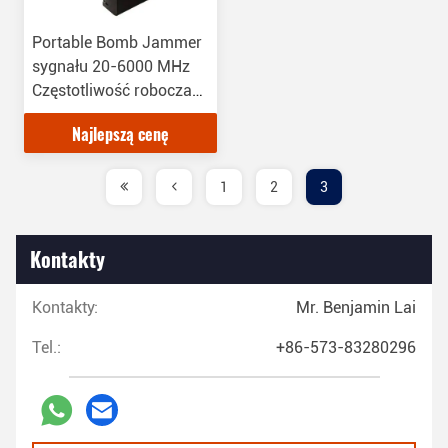
Portable Bomb Jammer
sygnału 20-6000 MHz
Częstotliwość robocza
dla wojskowych sił
Najlepszą cenę
bezpieczeństwa
1
2
3
Kontakty
Kontakty:
Mr. Benjamin Lai
Tel.:
+86-573-83280296