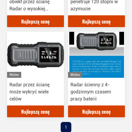
obiekt przez ścianę
penetruje 120 stopni w
Radar o wysokiej
azymucie
penetracji
Najlepszą cenę
Najlepszą cenę
Wideo
Wideo
Radar przez ścianę
Radar ścienny z 4-
może wykryć wiele
godzinnym czasem
celów
pracy baterii
Najlepszą cenę
Najlepszą cenę
1