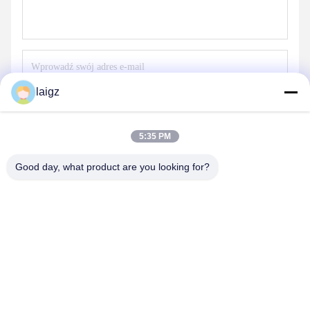
laigz
Wyślij
5:35 PM
Good day, what product are you looking for?
ZHEJIANG ZHONGDENG ELECTRONICS TECHNOLOGY
CO,LTD
laigz@zjzdkj.com.cn