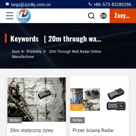
laigz@zjzdkj.com.cn
+86-573-83280296
Zacytować
Keywords [ 20m through wall radar ] Match 4 produkty
>
>
Dom
Produkty
20m Through Wall Radar Online
Manufacturer
Wideo
Wideo
20m statyczny żywy
Przez ścianę Radar