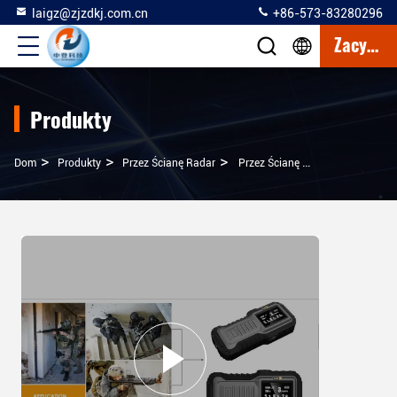
laigz@zjzdkj.com.cn
+86-573-83280296
Zacytować
Produkty
>
>
>
Dom
Produkty
Przez Ścianę Radar
Przez Ścianę Radar Penetruje 120 Stopni W Azymucie