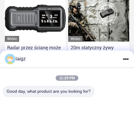
Wideo
Wideo
Radar przez ścianę może
20m statyczny żywy
wykryć wiele celów
obiekt przez ścianę Radar
laigz
o wysokiej penetracji
Najlepszą cenę
Najlepszą cenę
11:29 PM
Good day, what product are you looking for?
ZHEJIANG ZHONGDENG ELECTRONICS TECHNOLOGY
CO,LTD