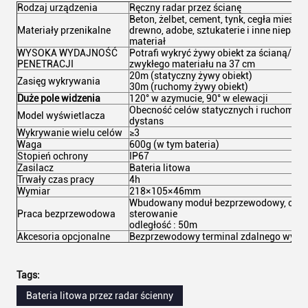
Rodzaj urządzenia
Ręczny radar przez ścianę
Beton, żelbet, cement, tynk, cegła miesza
Materiały przenikalne
drewno, adobe, sztukaterie i inne nieps
materiał
WYSOKA WYDAJNOŚĆ
Potrafi wykryć żywy obiekt za ścianą/bar
PENETRACJI
zwykłego materiału na 37 cm
20m (statyczny żywy obiekt)
Zasięg wykrywania
30m (ruchomy żywy obiekt)
Duże pole widzenia
120° w azymucie, 90° w elewacji
Obecność celów statycznych i ruchomych,
Model wyświetlacza
dystans
Wykrywanie wielu celów
≥3
Waga
600g (w tym bateria)
Stopień ochrony
IP67
Zasilacz
Bateria litowa
Trwały czas pracy
4h
Wymiar
218×105×46mm
Wbudowany moduł bezprzewodowy, obsług
Praca bezprzewodowa
sterowanie
odległość : 50m
Akcesoria opcjonalne
Bezprzewodowy terminal zdalnego wyświe
Tags:
Bateria litowa przez radar ścienny