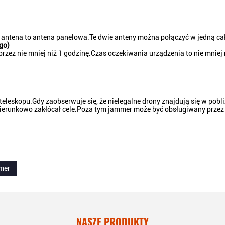
 antena to antena panelowa.Te dwie anteny można połączyć w jedną cał
go)
zez nie mniej niż 1 godzinę.Czas oczekiwania urządzenia to nie mniej 
leskopu.Gdy zaobserwuje się, że nielegalne drony znajdują się w pobli
ierunkowo zakłócał cele.Poza tym jammer może być obsługiwany przez
mer
NASZE PRODUKTY