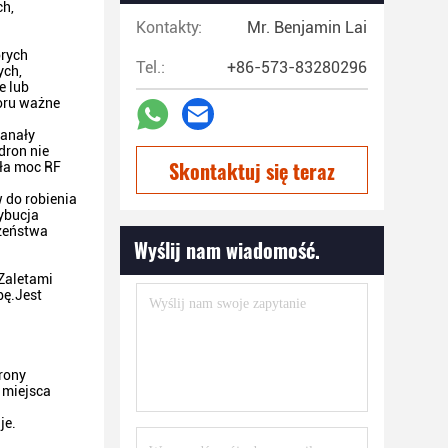
ch,
Kontakty:
Mr. Benjamin Lai
órych
Tel.:
+86-573-83280296
ych,
e lub
oru ważne
kanały
dron nie
Skontaktuj się teraz
ała moc RF
 do robienia
rybucja
czeństwa
Wyślij nam wiadomość.
Zaletami
bę.Jest
rony
 miejsca
je.