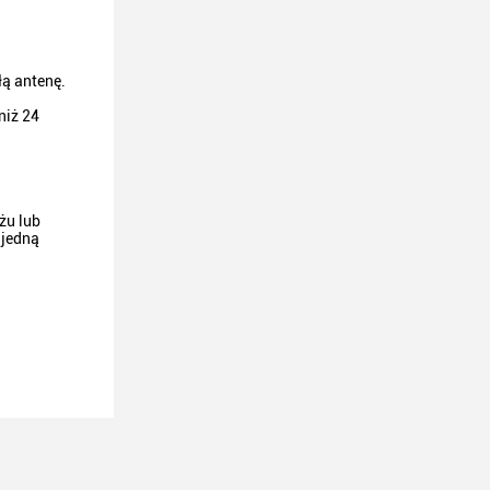
ą antenę.
niż 24
żu lub
 jedną