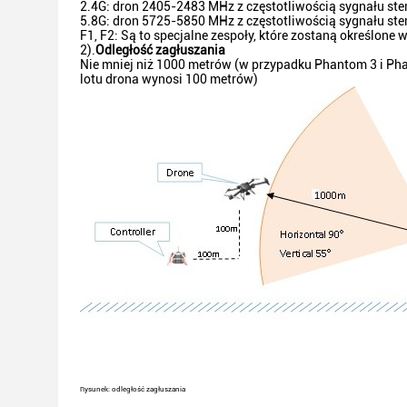
2.4G: dron 2405-2483 MHz z częstotliwością sygnału ste
5.8G: dron 5725-5850 MHz z częstotliwością sygnału ste
F1, F2: Są to specjalne zespoły, które zostaną określone
2).
Odległość zagłuszania
Nie mniej niż 1000 metrów (w przypadku Phantom 3 i Ph
lotu drona wynosi 100 metrów)
Rysunek: odległość zagłuszania