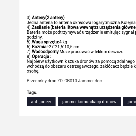
3).
Anteny
(
2 anteny
)
Jedna antena to antena okresowa logarytmiczna.Kolejna
4).
Zasilanie (bateria litowa wewnątrz urządzenia główne
Bateria może podtrzymywać urządzenie emitując sygnał pr
godziny.
5).
Waga sprzętu:
4 kg
6).
Rozmiar
:
27´21,5´10,5 cm
7).
Wodoodporny:
Może pracować w lekkim deszczu
8).
Operacja :
Najpierw użytkownik szuka dronów za pomocą zdalnego te
wchodzą do obszaru ostrzegawczego, zakłócacz będzie k
osobę.
Przenośny dron ZD-GR010 Jammer.doc
Tags:
anti joneer
jammer komunikacji dronów
jam