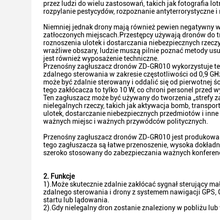
przez ludzi do wielu zastosowań, takich jak fotografia l
rozpylanie pestycydów, rozpoznanie antyterrorystyczne i 
Niemniej jednak drony mają również pewien negatywny wp
zatłoczonych miejscach.Przestępcy używają dronów do tr
roznoszenia ulotek i dostarczania niebezpiecznych rzecz
wrażliwe obszary, ludzie muszą pilnie poznać metody u
jest również wyposażenie techniczne.
Przenośny zagłuszacz dronów ZD-GR010 wykorzystuje te
zdalnego sterowania w zakresie częstotliwości od 0,9 GH
może być zdalnie sterowany i oddalić się od pierwotnej 
tego zakłócacza to tylko 10 W, co chroni personel przed 
Ten zagłuszacz może być używany do tworzenia „strefy 
nielegalnych rzeczy, takich jak aktywacja bomb, transpor
ulotek, dostarczanie niebezpiecznych przedmiotów i in
ważnych miejsc i ważnych przywódców politycznych.
Przenośny zagłuszacz dronów ZD-GR010 jest produkowany
tego zagłuszacza są łatwe przenoszenie, wysoka dokładn
szeroko stosowany do zabezpieczania ważnych konferenc
2. Funkcje
1).Może skutecznie zdalnie zakłócać sygnał sterujący ma
zdalnego sterowania i drony z systemem nawigacji GPS, 
startu lub lądowania.
2).Gdy nielegalny dron zostanie znaleziony w pobliżu lu