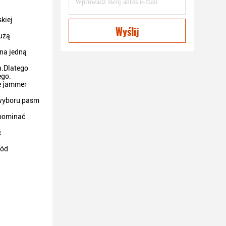
kiej
Wyślij
użą
na jedną
u.Dlatego
ego.
że jammer
 wyboru pasm
ypominać
ć
wód