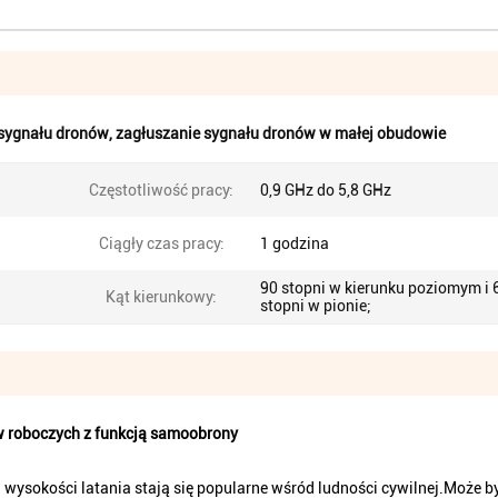
sygnału dronów
,
zagłuszanie sygnału dronów w małej obudowie
Częstotliwość pracy:
0,9 GHz do 5,8 GHz
Ciągły czas pracy:
1 godzina
90 stopni w kierunku poziomym i 
Kąt kierunkowy:
stopni w pionie;
 roboczych z funkcją samoobrony
 wysokości latania stają się popularne wśród ludności cywilnej.Może 