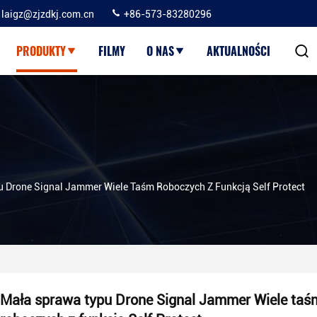
laigz@zjzdkj.com.cn
+86-573-83280296
PRODUKTY
FILMY
O NAS
AKTUALNOŚCI
 Drone Signal Jammer Wiele Taśm Roboczych Z Funkcją Self Protect
Mała sprawa typu Drone Signal Jammer Wiele taś