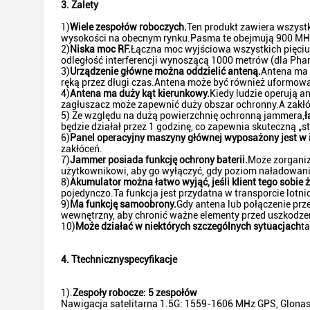
3. Zalety
1)
Wiele zespołów roboczych.
Ten produkt zawiera wszystk
wysokości na obecnym rynku.Pasma te obejmują 900 MHz,
2)
Niska moc RF.
Łączna moc wyjściowa wszystkich pięci
odległość interferencji wynoszącą 1000 metrów (dla Pha
3)
Urządzenie główne można oddzielić anteną.
Antena ma 
ręką przez długi czas.Antena może być również uformow
4)
Antena ma duży kąt kierunkowy.
Kiedy ludzie operują a
zagłuszacz może zapewnić duży obszar ochronny.A zakł
5) Ze względu na dużą powierzchnię ochronną jammera,
ł
będzie działał przez 1 godzinę, co zapewnia skuteczną „st
6)
Panel operacyjny maszyny głównej wyposażony jest w 
zakłóceń.
7)
Jammer posiada funkcję ochrony baterii.
Może zorganiz
użytkownikowi, aby go wyłączyć, gdy poziom naładowania 
8)
Akumulator można łatwo wyjąć, jeśli klient tego sobie ż
pojedynczo.Ta funkcja jest przydatna w transporcie lotni
9)
Ma funkcję samoobrony.
Gdy antena lub połączenie pr
wewnętrzny, aby chronić ważne elementy przed uszkodze
10)
Może działać w niektórych szczególnych sytuacjach
ta
4. T
techniczny
specyfikacje
1).
Zespoły robocze: 5 zespołów
Nawigacja satelitarna 1.5G: 1559-1606 MHz GPS, Glonas