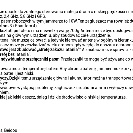
ie opaski do zdalnego sterowania małego drona o niskiej prędkości i nis
 2,4 GHz, 5,8 GHz i GPS.
u pasm roboczych w tym jammerze to 10W.Ten zagłuszacz ma również d
ntom 3 i Phantom 4).
kształt pistoletu i ma niewielką wagę 700g.Antena może być obsługiwa
ana na głównym urządzeniu, aby zbudować całe urządzenie.
nteną, nie muszą celować, a jedynie kierować antenę w ogólnym kierunk
ócacz może przeszkadzać wielu dronom, gdy wejdą do obszaru ochronn
atwo jest zbudować „strefę zakazu latania”
”.A zasilacz może sprawić, 
refę bez latania”.
indywidualne przełączniki pasm.
Przełączniki te mogą być używane do
ować moc i temperaturę baterii.Aby chronić baterię, jammer może prz
baterii jest niski.
yczy.
Dzięki temu urządzenie główne i akumulator można transportowa
czym.
zewodowe wystąpią problemy, zagłuszacz uruchomi alarm i wyłączy ob
niem.
kie jak lekki deszcz, śnieg i dzikie środowisko o niskiej temperaturze.
s, Beidou